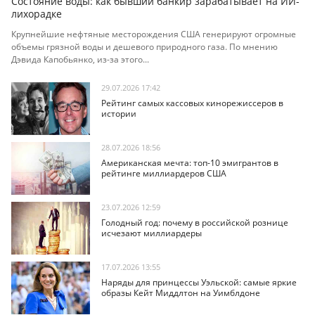
Состояние воды: как бывший банкир зарабатывает на ИИ-
лихорадке
Крупнейшие нефтяные месторождения США генерируют огромные
объемы грязной воды и дешевого природного газа. По мнению
Дэвида Капобьянко, из-за этого...
29.07.2026 17:42
Рейтинг самых кассовых кинорежиссеров в
истории
28.07.2026 18:56
Американская мечта: топ-10 эмигрантов в
рейтинге миллиардеров США
23.07.2026 12:59
Голодный год: почему в российской рознице
исчезают миллиардеры
17.07.2026 13:55
Наряды для принцессы Уэльской: самые яркие
образы Кейт Миддлтон на Уимблдоне