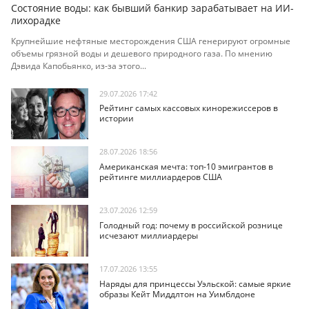
Состояние воды: как бывший банкир зарабатывает на ИИ-
лихорадке
Крупнейшие нефтяные месторождения США генерируют огромные
объемы грязной воды и дешевого природного газа. По мнению
Дэвида Капобьянко, из-за этого...
29.07.2026 17:42
Рейтинг самых кассовых кинорежиссеров в
истории
28.07.2026 18:56
Американская мечта: топ-10 эмигрантов в
рейтинге миллиардеров США
23.07.2026 12:59
Голодный год: почему в российской рознице
исчезают миллиардеры
17.07.2026 13:55
Наряды для принцессы Уэльской: самые яркие
образы Кейт Миддлтон на Уимблдоне