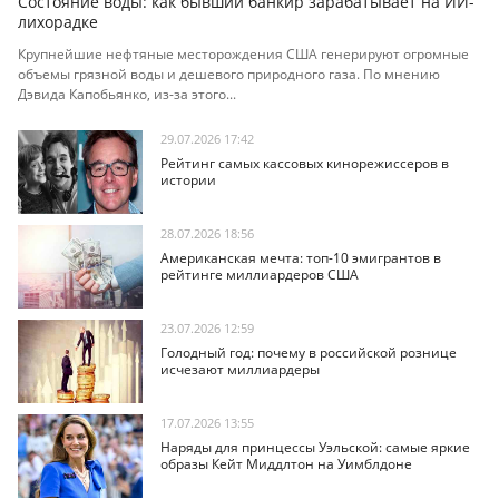
Состояние воды: как бывший банкир зарабатывает на ИИ-
лихорадке
Крупнейшие нефтяные месторождения США генерируют огромные
объемы грязной воды и дешевого природного газа. По мнению
Дэвида Капобьянко, из-за этого...
29.07.2026 17:42
Рейтинг самых кассовых кинорежиссеров в
истории
28.07.2026 18:56
Американская мечта: топ-10 эмигрантов в
рейтинге миллиардеров США
23.07.2026 12:59
Голодный год: почему в российской рознице
исчезают миллиардеры
17.07.2026 13:55
Наряды для принцессы Уэльской: самые яркие
образы Кейт Миддлтон на Уимблдоне