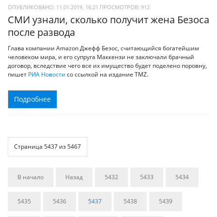
ОПУБЛИКОВАНО: 11.01.2019, 16:21
ПРОСМОТРОВ:
912
СМИ узнали, сколько получит жена Безоса
после развода
Глава компании Amazon Джефф Безос, считающийся богатейшим
человеком мира, и его супруга Маккензи не заключали брачный
договор, вследствие чего все их имущество будет поделено поровну,
пишет
РИА Новости
со ссылкой на издание TMZ.
Подробнее
Страница 5437 из 5467
В начало
Назад
5432
5433
5434
5435
5436
5437
5438
5439