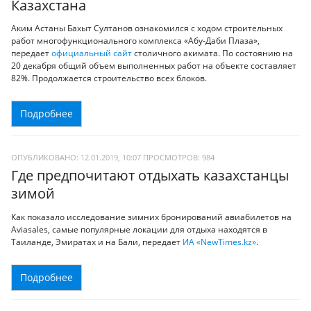
Казахстана
Аким Астаны Бахыт Султанов ознакомился с ходом строительных
работ многофункционального комплекса «Абу-Даби Плаза»,
передает
официальный сайт
столичного акимата. По состоянию на
20 декабря общий объем выполненных работ на объекте составляет
82%. Продолжается строительство всех блоков.
Подробнее
ОПУБЛИКОВАНО: 12.01.2019, 10:07
ПРОСМОТРОВ:
984
Где предпочитают отдыхать казахстанцы
зимой
Как показало исследование зимних бронирований авиабилетов на
Аviasales, самые популярные локации для отдыха находятся в
Таиланде, Эмиратах и на Бали, передает
ИА «NewTimes.kz»
.
Подробнее