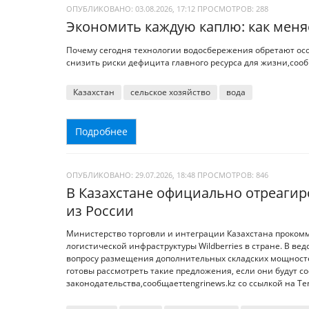
ОПУБЛИКОВАНО: 03.08.2026, 17:12
ПРОСМОТРОВ:
288
Экономить каждую каплю: как меня
Почему сегодня технологии водосбережения обретают осо
снизить риски дефицита главного ресурса для жизни,сообщ
Казахстан
сельское хозяйство
вода
Подробнее
ОПУБЛИКОВАНО: 29.07.2026, 18:48
ПРОСМОТРОВ:
846
В Казахстане официально отреагиро
из России
Министерство торговли и интеграции Казахстана проко
логистической инфраструктуры Wildberries в стране. В в
вопросу размещения дополнительных складских мощностей
готовы рассмотреть такие предложения, если они будут 
законодательства,сообщаетtengrinews.kz со ссылкой на Teng