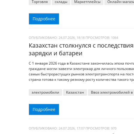
Торговля
склады
Маркетплейсы
Онлайн-магаз
Подробнее
ОПУБЛИКОВАНО: 24.07.2026, 18:18
ПРОСМОТРОВ:
1064
Казахстан столкнулся с последстви
зарядки и батареи
С 1 января 2026 года в Казахстане закончилась эпоха поч
граждане могли завезти электрокар для личного пользован
самых быстрорастущих рынков электротранспорта на постсо
страна готова к такому резкому росту количества такого т
электромобили
Казахстан
Ввоз электромобилей в
Подробнее
ОПУБЛИКОВАНО: 24.07.2026, 17:07
ПРОСМОТРОВ:
970