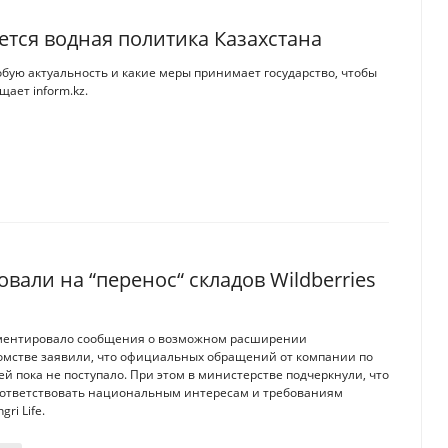
ется водная политика Казахстана
бую актуальность и какие меры принимает государство, чтобы
ает inform.kz.
вали на “перенос“ складов Wildberries
мментировало сообщения о возможном расширении
едомстве заявили, что официальных обращений от компании по
 пока не поступало. При этом в министерстве подчеркнули, что
соответствовать национальным интересам и требованиям
ri Life.