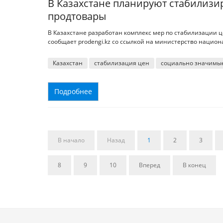
В Казахстане планируют стабилиз
продтовары
В Казахстане разработан комплекс мер по стабилизации 
сообщает prodengi.kz со ссылкой на министерство нацио
Казахстан
стабилизация цен
социально значимые
Подробнее
В начало
Назад
1
2
3
8
9
10
Вперед
В конец