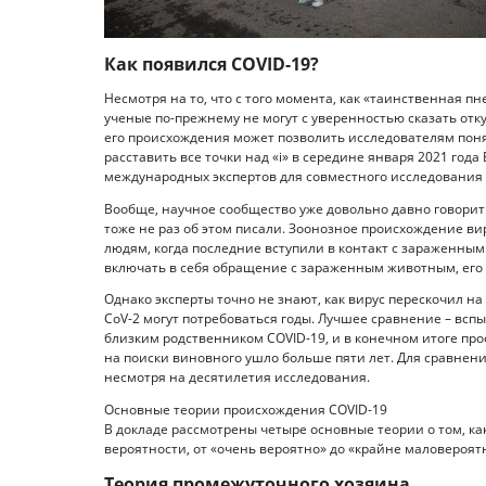
Как появился COVID-19?
Несмотря на то, что с того момента, как «таинственная 
ученые по-прежнему не могут с уверенностью сказать отк
его происхождения может позволить исследователям пон
расставить все точки над «i» в середине января 2021 года
международных экспертов для совместного исследования
Вообще, научное сообщество уже довольно давно говорит 
тоже не раз об этом писали. Зоонозное происхождение вир
людям, когда последние вступили в контакт с зараженным
включать в себя обращение с зараженным животным, его 
Однако эксперты точно не знают, как вирус перескочил н
CoV-2 могут потребоваться годы. Лучшее сравнение – всп
близким родственником COVID-19, и в конечном итоге пр
на поиски виновного ушло больше пяти лет. Для сравнени
несмотря на десятилетия исследования.
Основные теории происхождения COVID-19
В докладе рассмотрены четыре основные теории о том, ка
вероятности, от «очень вероятно» до «крайне маловероят
Теория промежуточного хозяина