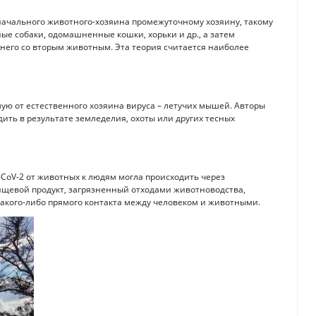
оначального животного-хозяина промежуточному хозяину, такому
ные собаки, одомашненные кошки, хорьки и др., а затем
днего со вторым животным. Эта теория считается наиболее
мую от естественного хозяина вируса – летучих мышей. Авторы
ить в результате земледелия, охоты или других тесных
-CoV-2 от животных к людям могла происходить через
щевой продукт, загрязненный отходами животноводства,
какого-либо прямого контакта между человеком и животными.