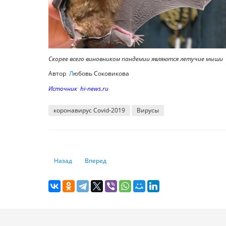
Скорее всего виновником пандемии являются летучие мыши
Автор
Л
юбовь Соковикова
Источник hi-news.ru
коронавирус Covid-2019
Вирусы
Предыдущий: Коронавирус в Казахстане бьет рекорды
Следующий: Как Америка продолжает влиять 
Назад
Вперед