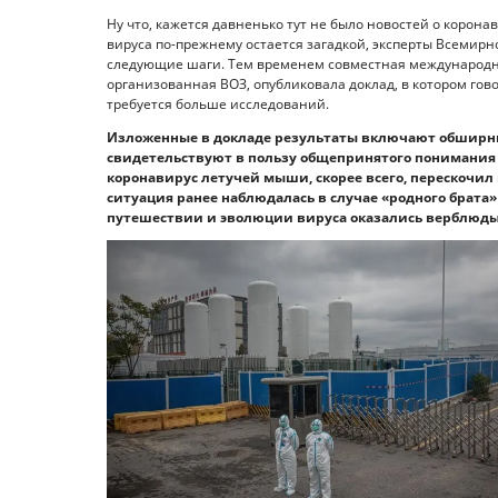
Ну что, кажется давненько тут не было новостей о корона
вируса по-прежнему остается загадкой, эксперты Всемир
следующие шаги. Тем временем совместная международна
организованная ВОЗ, опубликовала доклад, в котором гово
требуется больше исследований.
Изложенные в докладе результаты включают обширн
свидетельствуют в пользу общепринятого понимания 
коронавирус летучей мыши, скорее всего, перескочил 
ситуация ранее наблюдалась в случае «родного брата
путешествии и эволюции вируса оказались верблюды