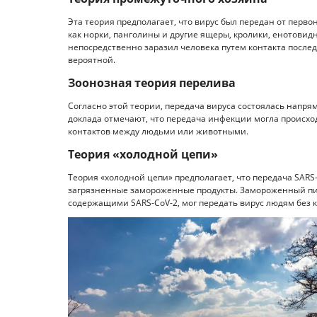
Эта теория предполагает, что вирус был передан от перв
как норки, панголины и другие ящеры, кролики, енотовид
непосредственно заразил человека путем контакта после
вероятной.
Зоонозная теория перелива
Согласно этой теории, передача вируса состоялась напря
доклада отмечают, что передача инфекции могла происход
контактов между людьми или животными.
Теория «холодной цепи»
Теория «холодной цепи» предполагает, что передача SARS
загрязненные замороженные продукты. Замороженный пи
содержащими SARS-CoV-2, мог передать вирус людям без 