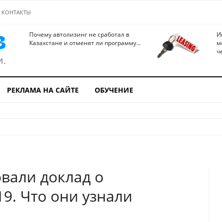
КОНТАКТЫ
Почему автолизинг не сработал в
И
Казахстане и отменят ли программу...
м
ч
РЕКЛАМА НА САЙТЕ
ОБУЧЕНИЕ
вали доклад о
9. Что они узнали