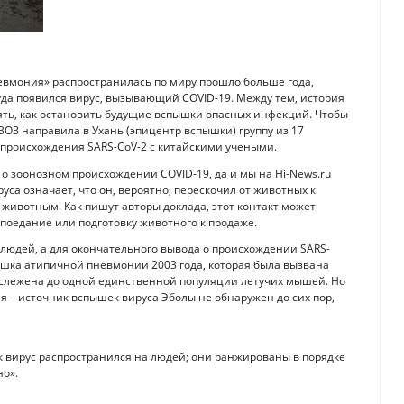
пневмония» распространилась по миру прошло больше года,
уда появился вирус, вызывающий COVID-19. Между тем, история
ять, как остановить будущие вспышки опасных инфекций. Чтобы
 ВОЗ направила в Ухань (эпицентр вспышки) группу из 17
 происхождения SARS-CoV-2 с китайскими учеными.
о зоонозном происхождении COVID-19, да и мы на Hi-News.ru
уса означает, что он, вероятно, перескочил от животных к
 животным. Как пишут авторы доклада, этот контакт может
поедание или подготовку животного к продаже.
а людей, а для окончательного вывода о происхождении SARS-
ышка атипичной пневмонии 2003 года, которая была вызвана
ослежена до одной единственной популяции летучих мышей. Но
я – источник вспышек вируса Эболы не обнаружен до сих пор,
к вирус распространился на людей; они ранжированы в порядке
но».