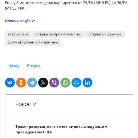
Ещё у 8 министерств доля варьируется от 74,3% (МНЭ РК) до 96,5%
(МТСЗН РК).
Источник wfin.kz
статистика
Открытое правительство
Открытые данные
Доля актуальности данных
Предыдущий: Экспорт из РК в страны ЕАЭС вырос на 9%, импорт сокра
Следующий: Зоны сомнительной эффективности
Назад
Вперед
НОВОСТИ
Трамп раскрыл, кого хочет видеть следующим
президентом США