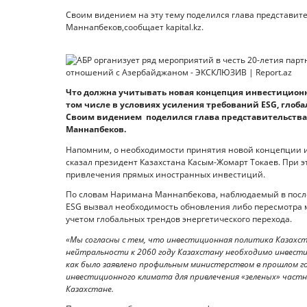
Своим видением на эту тему поделился глава представит
Маннапбеков,сообщает kapital.kz.
Что должна учитывать новая концепция инвестиционн
том числе в условиях усиления требований ESG, глоба
Своим видением поделился глава представительства 
Маннапбеков.
Напомним, о необходимости принятия новой концепции 
сказал президент Казахстана Касым-Жомарт Токаев. При эт
привлечения прямых иностранных инвестиций.
По словам Наримана Маннапбекова, наблюдаемый в после
ESG вызвал необходимость обновления либо пересмотра
учетом глобальных трендов энергетического перехода.
«Мы согласны с тем, что инвестиционная политика Казахс
нейтральности к 2060 году Казахстану необходимо инвести
как было заявлено профильным министерством в прошлом го
инвестиционного климата для привлечения «зеленых» частн
Казахстане.