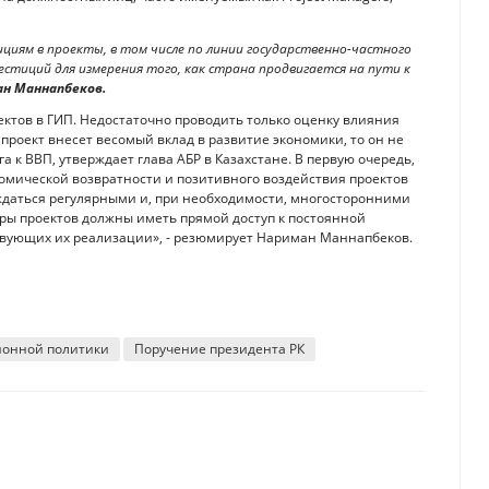
иям в проекты, в том числе по линии государственно-частного
стиций для измерения того, как страна продвигается на пути к
н Маннапбеков.
ектов в ГИП. Недостаточно проводить только оценку влияния
роект внесет весомый вклад в развитие экономики, то он не
 к ВВП, утверждает глава АБР в Казахстане. В первую очередь,
номической возвратности и позитивного воздействия проектов
ждаться регулярными и, при необходимости, многосторонними
оры проектов должны иметь прямой доступ к постоянной
твующих их реализации», - резюмирует Нариман Маннапбеков.
ионной политики
Поручение президента РК
ку Казахстана — экономист
на даже при высоких ценах на нефть — Своик