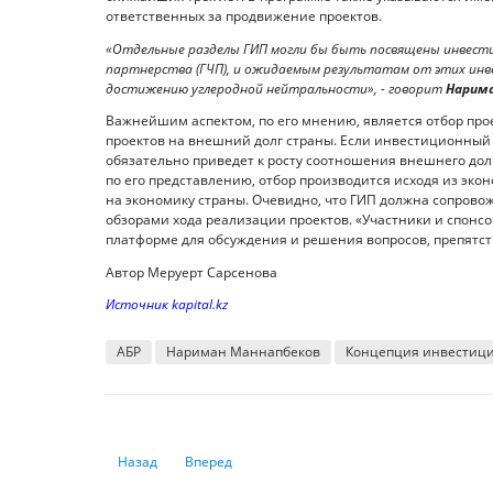
ответственных за продвижение проектов.
«Отдельные разделы ГИП могли бы быть посвящены инвестиц
партнерства (ГЧП), и ожидаемым результатам от этих инве
достижению углеродной нейтральности», - говорит
Нарима
Важнейшим аспектом, по его мнению, является отбор про
проектов на внешний долг страны. Если инвестиционный п
обязательно приведет к росту соотношения внешнего долга
по его представлению, отбор производится исходя из эко
на экономику страны. Очевидно, что ГИП должна сопрово
обзорами хода реализации проектов. «Участники и спонс
платформе для обсуждения и решения вопросов, препятс
Автор Меруерт Сарсенова
Источник kapital.kz
АБР
Нариман Маннапбеков
Концепция инвестиц
Предыдущий: Девальвация тенге до 650 спасет экономи
Следующий: Девальвация в Казахстане возмож
Назад
Вперед