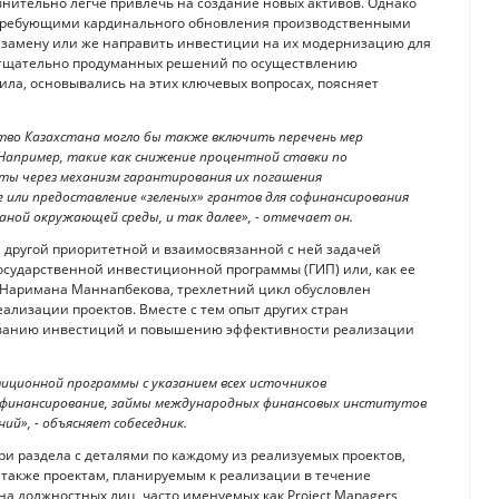
внительно легче привлечь на создание новых активов. Однако
и требующими кардинального обновления производственными
 и замену или же направить инвестиции на их модернизацию для
 тщательно продуманных решений по осуществлению
ила, основывались на этих ключевых вопросах, поясняет
тво Казахстана могло бы также включить перечень мер
Например, такие как снижение процентной ставки по
кты через механизм гарантирования их погашения
или предоставление «зеленых» грантов для софинансирования
аной окружающей среды, и так далее», - отмечает он.
, другой приоритетной и взаимосвязанной с ней задачей
осударственной инвестиционной программы (ГИП) или, как ее
вам Наримана Маннапбекова, трехлетний цикл обусловлен
лизации проектов. Вместе с тем опыт других стран
рованию инвестиций и повышению эффективности реализации
иционной программы с указанием всех источников
 финансирование, займы международных финансовых институтов
ий», - объясняет собеседник.
и раздела с деталями по каждому из реализуемых проектов,
 также проектам, планируемым к реализации в течение
а должностных лиц, часто именуемых как Project Managers,