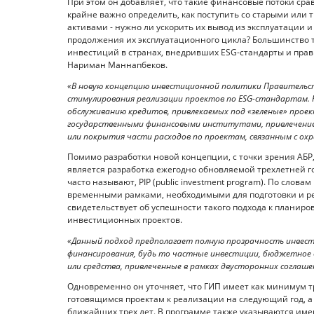
При этом он добавляет, что такие финансовые потоки сра
крайне важно определить, как поступить со старыми ил
активами - нужно ли ускорить их вывод из эксплуатации
продолжения их эксплуатационного цикла? Большинство
инвестиций в странах, внедривших ESG-стандарты и прав
Нариман Маннапбеков.
«В новую концепцию инвестиционной политики Правительс
стимулирования реализации проектов по ESG-стандартам. 
обслуживанию кредитов, привлекаемых под «зеленые» прое
государственными финансовыми институтами, привлечение 
или покрытия части расходов по проектам, связанным с охр
Помимо разработки новой концепции, с точки зрения АБР
является разработка ежегодно обновляемой трехлетней г
часто называют, PIP (public investment program). По сло
временными рамками, необходимыми для подготовки и реа
свидетельствует об успешности такого подхода к плани
инвестиционных проектов.
«Данный подход предполагает полную прозрачность инвест
финансирования, будь то частные инвестиции, бюджетное
или средства, привлеченные в рамках двусторонних соглашен
Одновременно он уточняет, что ГИП имеет как минимум тр
готовящимся проектам к реализации на следующий год, а
ближайших трех лет. В программе также указываются имен