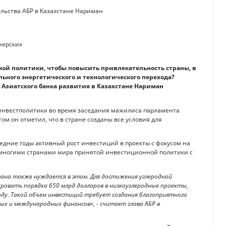
ельства АБР в Казахстане Нариман
ой политики, чтобы повысить привлекательность страны, в
льного энергетического и технологического перехода?
Азиатского банка развития в Казахстане Нариман
инвестполитики во время заседания мажилиса парламента
ом он отметил, что в стране созданы все условия для
дние годы активный рост инвестиций в проекты с фокусом на
 многими странами мира принятой инвестиционной политики с
тана также нуждается в этом. Для достижения углеродной
ровать порядка 650 млрд долларов в низкоуглеродные проекты,
ду. Такой объем инвестиций требует создания благоприятного
ых и международных финансов», - считает глава АБР в