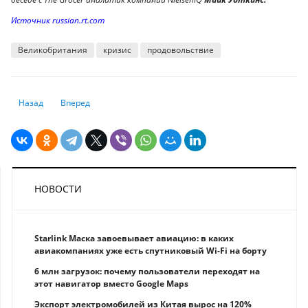
Источник russian.rt.com
Великобритания
кризис
продовольствие
Предыдущий: Обитель долгожителей: в каких местах мира люди живу
Следующий: Экошиза и геополитические авантюры: Почему Е
Назад
Вперед
НОВОСТИ
Starlink Маска завоевывает авиацию: в каких
авиакомпаниях уже есть спутниковый Wi-Fi на борту
6 млн загрузок: почему пользователи переходят на
этот навигатор вместо Google Maps
Экспорт электромобилей из Китая вырос на 120%