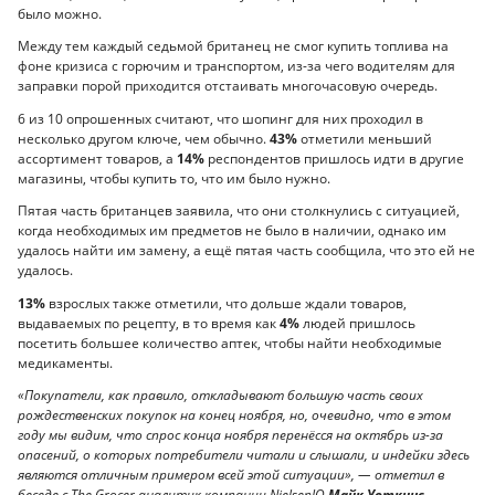
было можно.
Между тем каждый седьмой британец не смог купить топлива на
фоне кризиса с горючим и транспортом, из-за чего водителям для
заправки порой приходится отстаивать многочасовую очередь.
6 из 10 опрошенных считают, что шопинг для них проходил в
несколько другом ключе, чем обычно.
43%
отметили меньший
ассортимент товаров, а
14%
респондентов пришлось идти в другие
магазины, чтобы купить то, что им было нужно.
Пятая часть британцев заявила, что они столкнулись с ситуацией,
когда необходимых им предметов не было в наличии, однако им
удалось найти им замену, а ещё пятая часть сообщила, что это ей не
удалось.
13%
взрослых также отметили, что дольше ждали товаров,
выдаваемых по рецепту, в то время как
4%
людей пришлось
посетить большее количество аптек, чтобы найти необходимые
медикаменты.
«Покупатели, как правило, откладывают большую часть своих
рождественских покупок на конец ноября, но, очевидно, что в этом
году мы видим, что спрос конца ноября перенёсся на октябрь из-за
опасений, о которых потребители читали и слышали, и индейки здесь
являются отличным примером всей этой ситуации», — отметил в
беседе с The Grocer аналитик компании NielsenIQ
Майк Уоткинс.