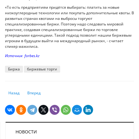
«То есть предприятиям придётся выбирать: платить за новые
низкоуглеродные технологии или покупать дополнительные квоты. В
развитых странах квотами на выбросы торгуют
специализированные биржи. Поэтому надо следовать мировой
практике, создавая специализированные биржи по торговле
углеродными единицами. Такой подход позволит нашим биржевым
игрокам в будущем выйти на международный рынок», - считает
спикер мажилиса.
Источник forbes.kz
Биржа
биржевые торги
Предыдущий: JP Morgan становится самым системно важным банком 
Следующий: Банк Англии предсказывает отказ от наличных
Назад
Вперед
НОВОСТИ