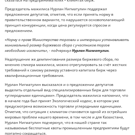
сказаться на предпринимателях – клиентах бирж.
Председатель мажилиса Нурлан Нигматулин поддержал
предложение депутатов, отметив, что если принять норму в
правительственном варианте, то нарушается основополагающий
принцип конкуренции, когда цена регулируется спросом и
предложением.
«Норму о праве Министерства торговли и интеграции устанавливать
минимальный размер биржевого сбора с участников торгов
необходимо исключить», - подчеркнул
Нурлан Нигматулин.
Недопущение же демпингования размера биржевого сбора, по
мнению спикера мажилиса, можно отрегулировать за счёт жестких
требований к самому размеру уставного капитала бирж через
квалификационные требования.
Нурлан Нигматулин высказался и о предложении депутатов
выделить отдельный вид специализированных бирж для торговли
«углеродными единицами». Председатель мажилиса напомнил, что
в начале года был принят Экологический кодекс, в котором уже
предусмотрена возможность торговли углеродными единицами.
Отметив, что ситуация с климатом становится одной из острейших
мировых проблем нашего времени, в том числе и для Казахстана,
Нурлан Нигматулин подчеркнул, что в нашей стране так
называемые бесплатные квоты промышленным предприятиям будут
поэтапно сокращаться.