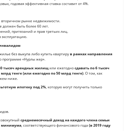
овых, годовая эффективная ставка составит от 4%.
на вторичном рынке недвижимости.
 должен быть более 60 лет.
ений, притязаний и прав третьих лиц.
 эксплуатацию.
-инвалидом
жилье без выкупа либо купить квартиру
в рамках направления
 программе «Нурлы жер».
40 тысяч арендных жилищ
или ежегодно
сдавать по 6 тысяч
 млрд тенге (или ежегодно по 50 млрд тенге)
. О том, как
ажем ниже.
льготную ипотеку под 2%
, которую могут получить только
идов.
 совокупный
среднемесячный доход на каждого члена семьи
го минимума
, соответствующего финансового года
(в 2019 году