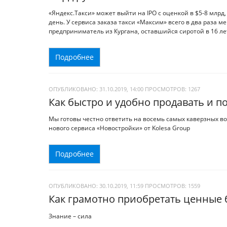
«Яндекс.Такси» может выйти на IPO с оценкой в $5-8 млрд
день. У сервиса заказа такси «Максим» всего в два раза 
предприниматель из Кургана, оставшийся сиротой в 16 ле
Подробнее
ОПУБЛИКОВАНО: 31.10.2019, 14:00
ПРОСМОТРОВ:
1267
Как быстро и удобно продавать и п
Мы готовы честно ответить на восемь самых каверзных во
нового сервиса «Новостройки» от Kolesa Group
Подробнее
ОПУБЛИКОВАНО: 30.10.2019, 11:59
ПРОСМОТРОВ:
1559
Как грамотно приобретать ценные 
Знание – сила