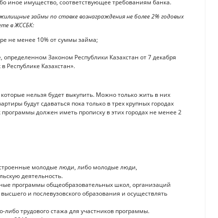
бо иное имущество, соответствующее требованиям банка.
илищные займы по ставке вознаграждения не более 2% годовых
ете в ЖССБК:
е не менее 10% от суммы займа;
определенном Законом Республики Казахстан от 7 декабря
в Республике Казахстан».
которые нельзя будет выкупить. Можно только жить в них
артиры будут сдаваться пока только в трех крупных городах
 программы должен иметь прописку в этих городах не менее 2
устроенные молодые люди, либо молодые люди,
ьскую деятельность.
бные программы общеобразовательных школ, организаций
 высшего и послевузовского образования и осуществлять
о-либо трудового стажа для участников программы.