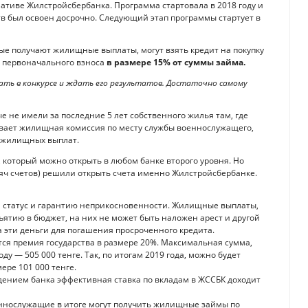
ативе Жилстройсбербанка. Программа стартовала в 2018 году и
ств был освоен досрочно. Следующий этап программы стартует в
ые получают жилищные выплаты, могут взять кредит на покупку
 первоначального взноса
в размере 15% от суммы займа.
ать в конкурсе и ждать его результатов. Достаточно самому
не имели за последние 5 лет собственного жилья там, где
ивает жилищная комиссия по месту службы военнослужащего,
я жилищных выплат.
который можно открыть в любом банке второго уровня. Но
сяч счетов) решили открыть счета именно Жилстройсбербанке.
 статус и гарантию неприкосновенности. Жилищные выплаты,
зъятию в бюджет, на них не может быть наложен арест и другой
 эти деньги для погашения просроченного кредита.
ся премия государства в размере 20%. Максимальная сумма,
у — 505 000 тенге. Так, по итогам 2019 года, можно будет
ере 101 000 тенге.
ждением банка эффективная ставка по вкладам в ЖССБК доходит
ннослужащие в итоге могут получить жилищные займы по