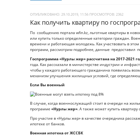
ОПУБЛИКОВАНО: 29.10.2019, 11:56
ПРОСМОТРОВ:
2362
Как получить квартиру по госпрог
По сообщению портала wfin.kz, льготные квартиры в новос
или купить только определенные категории граждан. Воен
времени и работающая молодежь. Как участвовать в этом 
программ, рассмотрим подробнее, данные предоставил по
Госпрограмма «Нурлы жер» рассчитана на 2017-2021 г
года. Как рассказали в министерстве индустрии и инфрас
чтобы у каждого работающего гражданина появилась воз
механизм улучшения жилищных условий, где определяющ
Если Вы военный
В случае, когда военнослужащий стоит в очереди на жиль
программе
«Нурлы жер»
. А также может купить квартир
Про участие в «Нурлы жер» в качестве очередника расска
ипотеке от банков.
Военная ипотека от ЖССБК