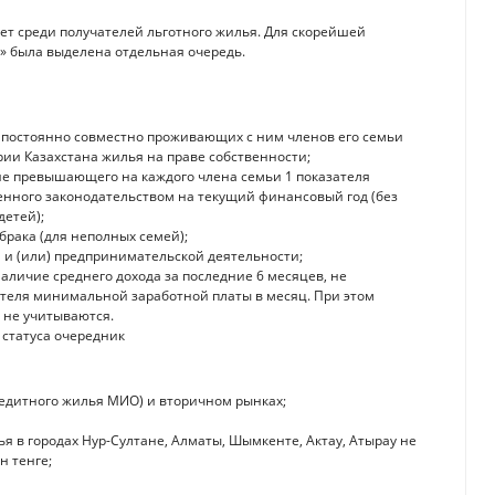
т среди получателей льготного жилья. Для скорейшей
 была выделена отдельная очередь.
 и постоянно совместно проживающих с ним членов его семьи
ории Казахстана жилья на праве собственности;
 не превышающего на каждого члена семьи 1 показателя
енного законодательством на текущий финансовый год (без
детей);
брака (для неполных семей);
й и (или) предпринимательской деятельности;
личие среднего дохода за последние 6 месяцев, не
ателя минимальной заработной платы в месяц. При этом
 не учитываются.
статуса очередник
редитного жилья МИО) и вторичном рынках;
 в городах Нур-Султане, Алматы, Шымкенте, Актау, Атырау не
н тенге;