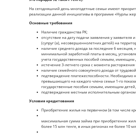
На сегодняшний день многодетные семьи имеют приорите
реализации данной инициативы в программе «Нурлы жер»
Основные требования
Наличие гражданства РК;
отсутствие на дату подачи заявления у заявителя
(супруг (а), несовершеннолетних детей) на террит
наличие среднего дохода за последние 6 месяцев,
минимальной заработной платы в месяц, установл
учета государственных пособий семьям, имеющим 
истечение 3-летнего срока с момента расторжения 
наличие семейного совокупного дохода от трудово
подтверждение платежеспособности. Необходимо на
превышающего на каждого члена семьи 1-го показ
государственные пособия семьям, имеющим детей,
подтверждение местным исполнительным органом 
Условия кредитования
Приобретение жилья на первичном (в том числе к
максимальная сумма займа при приобретении жилья
более 15 млн тенге, в иных регионах не более 10 мл