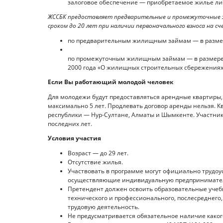
залоговое обеспечение — приобретаемое жилье ли
ЖССБК предоставляет предварительные и промежуточные ж
сроком до 20 лет при наличии первоначального взноса на сч
по предварительным жилищным займам — в размер
по промежуточным жилищным займам — в размере, 
2000 года «О жилищных строительных сбережениях 
Если Вы работающий молодой человек
Для молодежи будут предоставляться арендные квартиры, 
максимально 5 лет. Продлевать договор аренды нельзя. Кв
республики — Нур-Султане, Алматы и Шымкенте. Участник
последних лет.
Условия участия
Возраст — до 29 лет.
Отсутствие жилья.
Участвовать в программе могут официально трудо
осуществляющие индивидуальную предпринимател
Претендент должен освоить образовательные уче
технического и профессионального, послесреднего,
трудовую деятельность.
Не предусматривается обязательное наличие каког