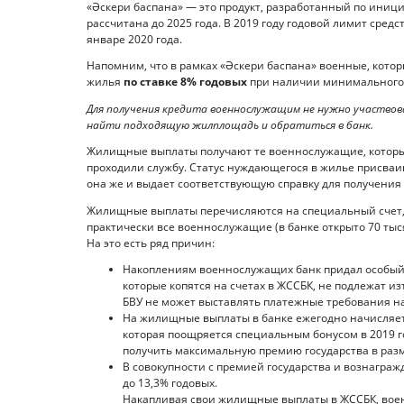
«Әскери баспана» — это продукт, разработанный по иници
рассчитана до 2025 года. В 2019 году годовой лимит сред
январе 2020 года.
Напомним, что в рамках «Әскери баспана» военные, котор
жилья
по ставке 8% годовых
при наличии минимального
Для получения кредита военнослужащим не нужно участвов
найти подходящую жилплощадь и обратиться в банк.
Жилищные выплаты получают те военнослужащие, которые 
проходили службу. Статус нуждающегося в жилье присва
она же и выдает соответствующую справку для получени
Жилищные выплаты перечисляются на специальный счет, 
практически все военнослужащие (в банке открыто 70 ты
На это есть ряд причин:
Накоплениям военнослужащих банк придал особый
которые копятся на счетах в ЖССБК, не подлежат и
БВУ не может выставлять платежные требования на
На жилищные выплаты в банке ежегодно начисляет
которая поощряется специальным бонусом в 2019 год
получить максимальную премию государства в разм
В совокупности с премией государства и вознагра
до 13,3% годовых.
Накапливая свои жилищные выплаты в ЖССБК, вое