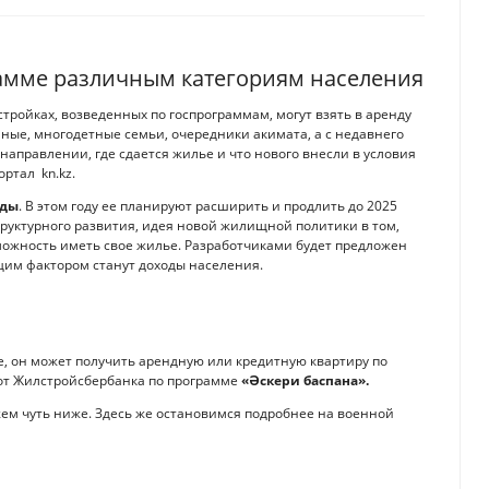
рамме различным категориям населения
тройках, возведенных по госпрограммам, могут взять в аренду
ные, многодетные семьи, очередники акимата, а с недавнего
направлении, где сдается жилье и что нового внесли в условия
ртал kn.kz.
оды
. В этом году ее планируют расширить и продлить до 2025
труктурного развития, идея новой жилищной политики в том,
можность иметь свое жилье. Разработчиками будет предложен
им фактором станут доходы населения.
е, он может получить арендную или кредитную квартиру по
у от Жилстройсбербанка по программе
«Әскери баспана».
жем чуть ниже. Здесь же остановимся подробнее на военной