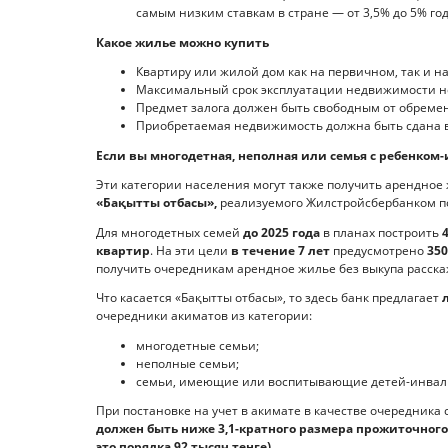
самым низким ставкам в стране — от 3,5% до 5% год
Какое жилье можно купить
Квартиру или жилой дом как на первичном, так и 
Максимальный срок эксплуатации недвижимости не
Предмет залога должен быть свободным от обремен
Приобретаемая недвижимость должна быть сдана в
Если вы многодетная, неполная или семья с ребенком
Эти категории населения могут также получить арендное 
«Бақытты отбасы»,
реализуемого Жилстройсбербанком по
Для многодетных семей
до 2025 года
в планах построить
квартир
. На эти цели
в течение 7 лет
предусмотрено
350
получить очередникам арендное жилье без выкупа расск
Что касается «Бақытты отбасы», то здесь банк предлагает
очередники акиматов из категории:
многодетные семьи;
неполные семьи;
семьи, имеющие или воспитывающие детей-инвал
При постановке на учет в акимате в качестве очередника
должен быть ниже 3,1-кратного размера прожиточно
это порядка 92 тысяч тенге)
.