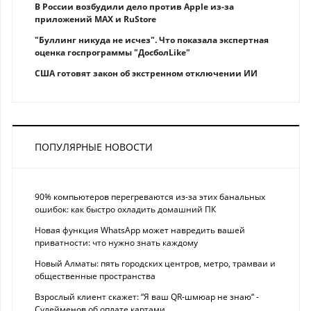
В России возбудили дело против Apple из-за
приложений MAX и RuStore
"Буллинг никуда не исчез". Что показала экспертная
оценка госпрограммы "ДосболLike"
США готовят закон об экстренном отключении ИИ
ПОПУЛЯРНЫЕ НОВОСТИ
90% компьютеров перегреваются из-за этих банальных
ошибок: как быстро охладить домашний ПК
Новая функция WhatsApp может навредить вашей
приватности: что нужно знать каждому
Новый Алматы: пять городских центров, метро, трамваи и
общественные пространства
Взрослый клиент скажет: “Я ваш QR-шмюар не знаю“ -
Сулейменов об оплате картами