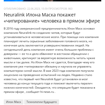
ОПУБЛИКОВАНО: 22.06.2023, 15:59
ПРОСМОТРОВ:
863
Neuralink Илона Маска покажет
«чипирование» человека в прямом эфире
В 2016 году американский предприниматель Илон Маск основал
компанию Neuralink по созданию чипов, которые будут
устанавливаться в человеческие мозги. При помощи них компания
планирует лечить серьезные заболевания головного мозга, но
конечная цель заключается усовершенствовании людей. На
сегодняшний день компания имеет очень большие проблемы с
доверием — ее то и дело обвиняют в жестоком обращении с
животными, критикуют за вероятную возможность читать чужие
мысли и так далее. Но Илон Маск не сдается, благодаря чему его
компания уже «чипировала» обезьяну и научила ее управлять
компьютером силой мысли. В мае 2023 года компания получила
лицензию на проведение испытаний на людях. Недавно стало
известно, что первый чип Neuralink будет установлен в мозг
человека до конца текущего года и поможет вылечить паралич
нижних конечностей. Ожидается, что операция будет показана в
прямом эфире , сообщает hi-news.ru .
Илон Маск
Технологии будущего