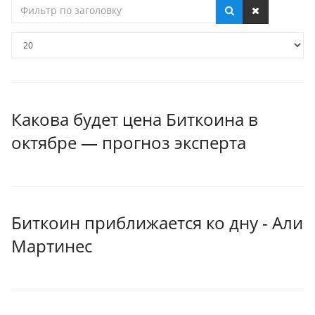
Фильтр
по
заголовку
Кол-
во
строк:
Какова будет цена Биткоина в
октябре — прогноз эксперта
Биткоин приближается ко дну - Али
Мартинес