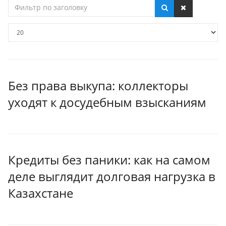
Фильтр
по
заголовку
Кол-
во
строк:
Без права выкупа: коллекторы
уходят к досудебным взысканиям
Кредиты без паники: как на самом
деле выглядит долговая нагрузка в
Казахстане