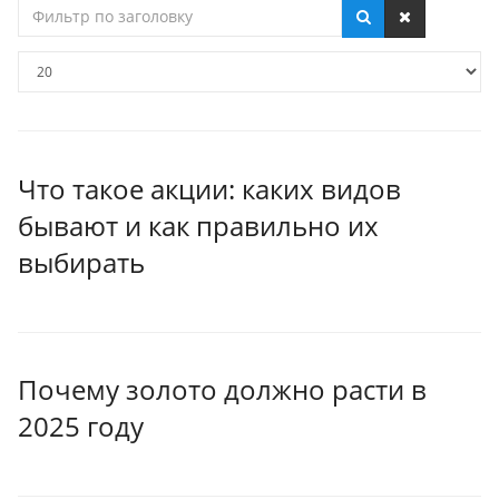
Фильтр
по
заголовку
Кол-
во
строк:
Что такое акции: каких видов
бывают и как правильно их
выбирать
Почему золото должно расти в
2025 году