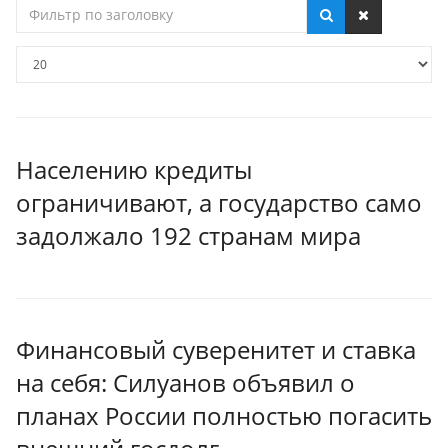
Фильтр
по
заголовку
Кол-
во
строк:
Населению кредиты
ограничивают, а государство само
задолжало 192 странам мира
Финансовый суверенитет и ставка
на себя: Силуанов объявил о
планах России полностью погасить