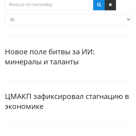
Фильтр
по
заголовку
Кол-
во
строк:
Новое поле битвы за ИИ:
минералы и таланты
ЦМАКП зафиксировал стагнацию в
экономике