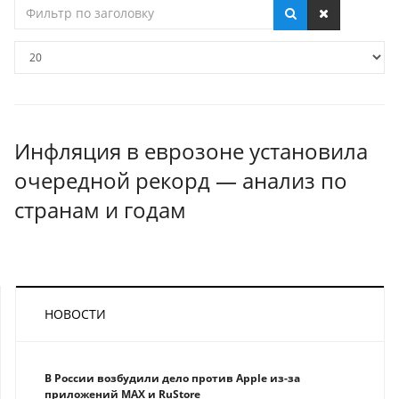
Фильтр
по
заголовку
Кол-
во
строк:
Инфляция в еврозоне установила
очередной рекорд — анализ по
странам и годам
НОВОСТИ
В России возбудили дело против Apple из-за
приложений MAX и RuStore