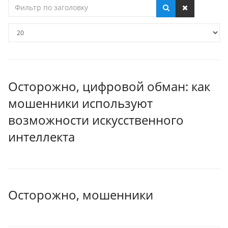
Фильтр
по
заголовку
Кол-
во
строк:
Осторожно, цифровой обман: как
мошенники используют
возможности искусственного
интеллекта
Осторожно, мошенники