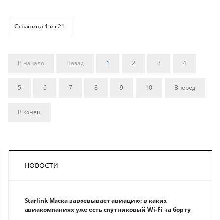
Страница 1 из 21
В начало
Назад
1
2
3
4
5
6
7
8
9
10
Вперед
В конец
НОВОСТИ
Starlink Маска завоевывает авиацию: в каких
авиакомпаниях уже есть спутниковый Wi-Fi на борту