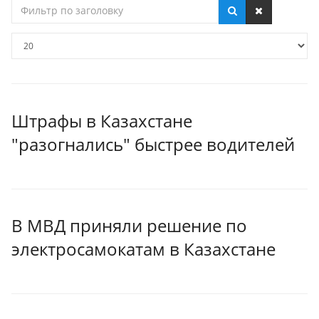
Фильтр
по
заголовку
Кол-
во
строк:
Штрафы в Казахстане
"разогнались" быстрее водителей
В МВД приняли решение по
электросамокатам в Казахстане