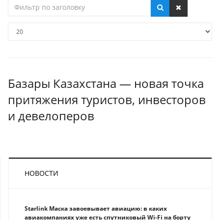
Фильтр
по
заголовку
Кол-
во
строк:
Базары Казахстана — новая точка
притяжения туристов, инвесторов
и девелоперов
НОВОСТИ
Starlink Маска завоевывает авиацию: в каких
авиакомпаниях уже есть спутниковый Wi-Fi на борту