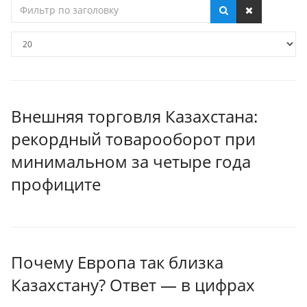
Фильтр
по
заголовку
Кол-
во
строк:
Внешняя торговля Казахстана:
рекордный товарооборот при
минимальном за четыре года
профиците
Почему Европа так близка
Казахстану? Ответ — в цифрах