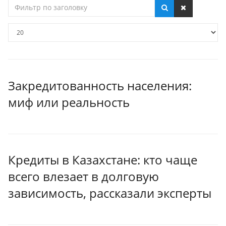
Фильтр
по
заголовку
Кол-
во
строк:
Закредитованность населения:
миф или реальность
Кредиты в Казахстане: кто чаще
всего влезает в долговую
зависимость, рассказали эксперты