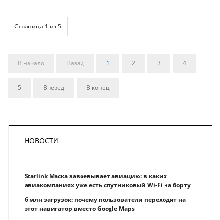
Страница 1 из 5
В начало
Назад
1
2
3
4
5
Вперед
В конец
НОВОСТИ
Starlink Маска завоевывает авиацию: в каких
авиакомпаниях уже есть спутниковый Wi-Fi на борту
6 млн загрузок: почему пользователи переходят на
этот навигатор вместо Google Maps