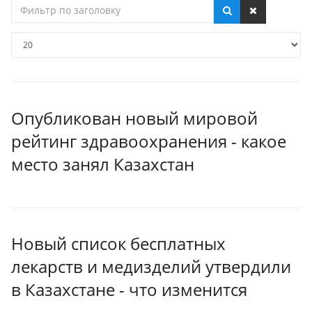
Фильтр
по
заголовку
Кол-
во
строк:
Опубликован новый мировой
рейтинг здравоохранения - какое
место занял Казахстан
Новый список бесплатных
лекарств и медизделий утвердили
в Казахстане - что изменится