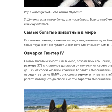
Карл Лагерфельд и его кошка Шупетт
У Шупетт есть много денег, она наследница. Если со мной чт
в чем нуждаться.
Самые богатые животные в мире
Как можно понять, оставить наследство домашнему любим
такие трудности не пугают и они оставляют животным в 
Овчарка Гюнтер IV
Самым богатым животным в мире, безо всяких сомнений, 
размере 373 миллионов долларов он получил от своего отца 
деньги от своей хозяйки, графини Карлотты Либенштайн. 
передвигается на BMW с откидным верхом и питается стей
растет, потому что до своей смерти Карлотта Либенштайн