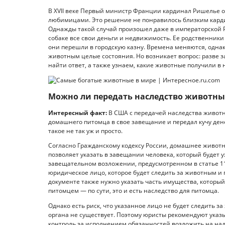
В XVII веке Первый министр Франции кардинал Ришелье ос
любимицами. Это решение не понравилось близким карди
Однажды такой случай произошел даже в императорской 
собаке все свои деньги и недвижимость. Ее родственники
они перешли в городскую казну. Времена меняются, одна
животным целые состояния. Но возникает вопрос: разве з
найти ответ, а также узнаем, какие животные получили в 
Можно ли передать наследство животн
Интересный факт:
В США с передачей наследства животн
домашнего питомца в свое завещание и передал кучу денег
такое не так уж и просто.
Согласно Гражданскому кодексу России, домашнее животн
позволяет указать в завещании человека, который будет у
завещательном возложении, предусмотренном в статье 11
юридическое лицо, которое будет следить за животным и 
документе также нужно указать часть имущества, которы
питомцем — по сути, это и есть наследство для питомца.
Однако есть риск, что указанное лицо не будет следить 
органа не существует. Поэтому юристы рекомендуют указ
контроль за исполнением обязанностей возложить на на