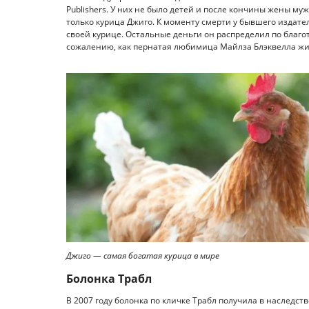
Publishers. У них не было детей и после кончины жены м
только курица Джиго. К моменту смерти у бывшего издат
своей курице. Остальные деньги он распределил по благо
сожалению, как пернатая любимица Майлза Блэквелла жил
Джиго — самая богатая курица в мире
Болонка Трабл
В 2007 году болонка по кличке Трабл получила в наследс