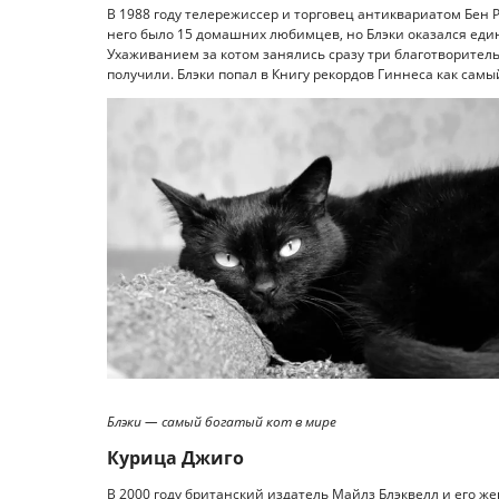
В 1988 году телережиссер и торговец антиквариатом Бен Р
него было 15 домашних любимцев, но Блэки оказался един
Ухаживанием за котом занялись сразу три благотворител
получили. Блэки попал в Книгу рекордов Гиннеса как самы
Блэки — самый богатый кот в мире
Курица Джиго
В 2000 году британский издатель Майлз Блэквелл и его ж