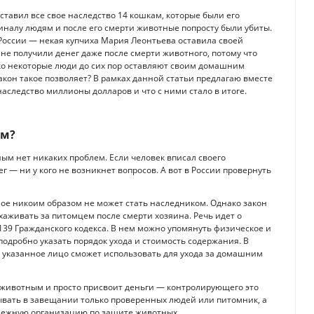
тавил все свое наследство 14 кошкам, которые были его
налу людям и после его смерти животные попросту были убиты.
России — некая купчиха Мария Леонтьева оставила своей
 не получили денег даже после смерти животного, потому что
ко некоторые люди до сих пор оставляют своим домашним
акон такое позволяет? В рамках данной статьи предлагаю вместе
наследство миллионы долларов и что с ними стало в итоге.
ым?
ым нет никаких проблем. Если человек вписал своего
 — ни у кого не возникнет вопросов. А вот в России провернуть
ое никоим образом не может стать наследником. Однако закон
хаживать за питомцем после смерти хозяина. Речь идет о
39 Гражданского кодекса. В нем можно упомянуть физическое и
подробно указать порядок ухода и стоимость содержания. В
й указанное лицо сможет использовать для ухода за домашним
за животным и просто присвоит деньги — контролирующего это
ывать в завещании только проверенных людей или питомник, а
дежную организацию по защите животных.