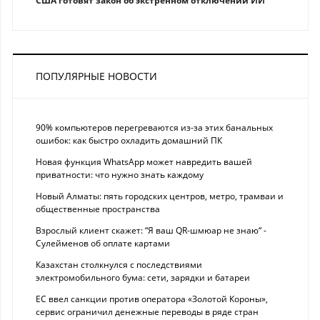
США готовят закон об экстренном отключении ИИ
ПОПУЛЯРНЫЕ НОВОСТИ
90% компьютеров перегреваются из-за этих банальных
ошибок: как быстро охладить домашний ПК
Новая функция WhatsApp может навредить вашей
приватности: что нужно знать каждому
Новый Алматы: пять городских центров, метро, трамваи и
общественные пространства
Взрослый клиент скажет: “Я ваш QR-шмюар не знаю“ -
Сулейменов об оплате картами
Казахстан столкнулся с последствиями
электромобильного бума: сети, зарядки и батареи
ЕС ввел санкции против оператора «Золотой Короны»,
сервис ограничил денежные переводы в ряде стран