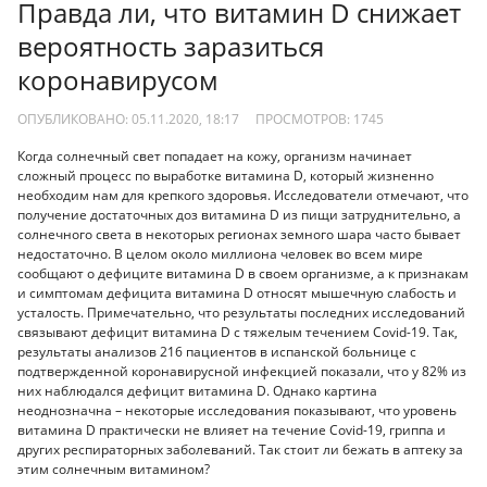
Правда ли, что витамин D снижает
вероятность заразиться
коронавирусом
ОПУБЛИКОВАНО: 05.11.2020, 18:17
ПРОСМОТРОВ:
1745
Когда солнечный свет попадает на кожу, организм начинает
сложный процесс по выработке витамина D, который жизненно
необходим нам для крепкого здоровья. Исследователи отмечают, что
получение достаточных доз витамина D из пищи затруднительно, а
солнечного света в некоторых регионах земного шара часто бывает
недостаточно. В целом около миллиона человек во всем мире
сообщают о дефиците витамина D в своем организме, а к признакам
и симптомам дефицита витамина D относят мышечную слабость и
усталость. Примечательно, что результаты последних исследований
связывают дефицит витамина D с тяжелым течением Covid-19. Так,
результаты анализов 216 пациентов в испанской больнице с
подтвержденной коронавирусной инфекцией показали, что у 82% из
них наблюдался дефицит витамина D. Однако картина
неоднозначна – некоторые исследования показывают, что уровень
витамина D практически не влияет на течение Covid-19, гриппа и
других респираторных заболеваний. Так стоит ли бежать в аптеку за
этим солнечным витамином?