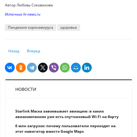
Автор Любовь Соковикова
Источник hi-news.ru
Пандемия коронавируса
здоровье
Предыдущий: Электросамокатчикам запретят ездить по тротуарам и д
Следующий: Поток туристов из Казахстана в Анталью растё
Назад
Вперед
НОВОСТИ
Starlink Маска завоевывает авиацию: в каких
авиакомпаниях уже есть спутниковый Wi-Fi на борту
6 млн загрузок: почему пользователи переходят на
этот навигатор вместо Google Maps