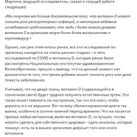
Мартино, ведущий исследователь, сказал о текущей работе
следующее:
«Мы получаем все больше доказательств того, что витамин D может
снизить риск респираторных инфекций, а некоторые недавние
исследования предполагают, что люди с более низким уровнем
витамина D в организме могут быть более восприимчивы к
коронавирусу.»
Однако, как уже отмечалось ранее, все эти исследования по-
прежнему находятся на очень ранних стадиях – и пять
исследований по COVID и витамину D, которые ранее были
рассмотрены Национальным институтом здравоохранения
Великобритании, пришли к выводу, что на данный момент нет
доказательств того, что прием добавок может снизить риск или даже
тяжесть заболевания.
Учитывая, что на дворе осень, витамин D (содержащийся в
солнечном свете) будет труднее получить естественным путем. Это
также может повлиять на настроение, так что это ключ, чтобы
держать его на вершине. Вот почему сбалансированная диета так
важна, особенно в осенне-зимний период времени. Что же касается
приема любых витаминов, включая витамин D, то лучшее, что вы
можете сделать для собственного здоровья – сдать анализы, которые
покажут, есть ли в вашем организме дефицит того или иного
витамина.