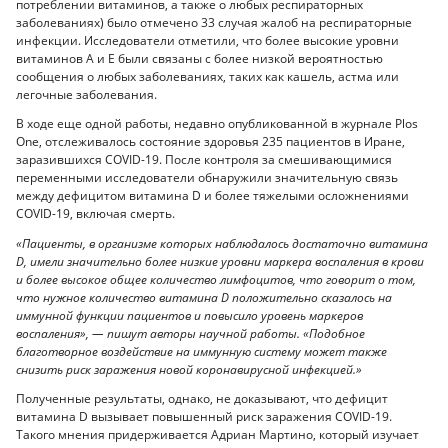
потреблении витаминов, а также о любых респираторных
заболеваниях) было отмечено 33 случая жалоб на респираторные
инфекции. Исследователи отметили, что более высокие уровни
витаминов А и Е были связаны с более низкой вероятностью
сообщения о любых заболеваниях, таких как кашель, астма или
легочные заболевания.
В ходе еще одной работы, недавно опубликованной в журнале Plos
One, отслеживалось состояние здоровья 235 пациентов в Иране,
заразившихся COVID-19. После контроля за смешивающимися
переменными исследователи обнаружили значительную связь
между дефицитом витамина D и более тяжелыми осложнениями
COVID-19, включая смерть.
«Пациенты, в организме которых наблюдалось достаточно витамина
D, имели значительно более низкие уровни маркера воспаления в крови
и более высокое общее количество лимфоцитов, что говорит о том,
что нужное количество витамина D положительно сказалось на
иммунной функции пациентов и повысило уровень маркеров
воспаления», — пишут авторы научной работы. «Подобное
благотворное воздействие на иммунную систему может также
снизить риск заражения новой коронавирусной инфекцией.»
Полученные результаты, однако, не доказывают, что дефицит
витамина D вызывает повышенный риск заражения COVID-19.
Такого мнения придерживается Адриан Мартино, который изучает