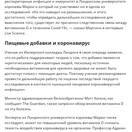
респираторные инфекции и иммунитет в Лондонском университете
королевы Марии и который не участвовал ни в одном из
исследований. «Но это наводит на размышления, и этого
достаточно, чтобы оправдать дальнейшие исследования для
выяснения того, существует ли причинно-следственная связь между
витамином D и течением Covid-19», — сказал Мартино в интервью
Live Science.
Пищевые добавки и коронавирус
Ученые из Имперского колледжа Лондона в свою очередь заявили,
что их работа поддерживает теорию о том, что добавки являются
«критическими» для некоторых людей, поскольку источник
необходимых витаминов для крепкого здоровья не может быть
достигнут только с помощью диеты. Поэтому ученые рекомендовали
провести дальнейшую работу по «оценке последствий текущего
исследования в контексте нынешней пандемии коронавирусной
инфекции».
Министр здравоохранения Великобритании Мэтт Хэнкок, как
сообщает The Guardian, также запросил обзор влияния витамина D
на эту болезнь.
Эксперты из Лондонского университета королевы Марии также
исследуют, может ли повышенный уровень витамина D снизить
тяжесть воздействия коронавируса на организм. Профессор Адриан