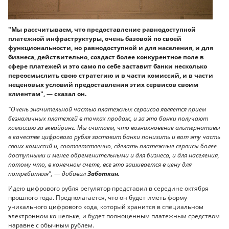
"Мы рассчитываем, что предоставление равнодоступной
платежной инфраструктуры, очень базовой по своей
функциональности, но равнодоступной и для населения, и для
бизнеса, действительно, создаст более конкурентное поле в
сфере платежей и это само по себе заставит банки несколько
переосмыслить свою стратегию и в части комиссий, и в части
неценовых условий предоставления этих сервисов своим
клиентам", — сказал он.
"Очень значительной частью платежных сервисов является прием
безналичных платежей в точках продаж, и за это банки получают
комиссию за эквайринг. Мы считаем, что возникновение альтернативы
в качестве цифрового рубля заставит банки понизить и вот эту часть
своих комиссий и, соответственно, сделать платежные сервисы более
доступными и менее обременительными и для бизнеса, и для населения,
потому что, в конечном счете, все это зашивается в цену для
потребителя", — добавил
Заботкин.
Идею цифрового рубля регулятор представил в середине октября
прошлого года. Предполагается, что он будет иметь форму
уникального цифрового кода, который хранится в специальном
электронном кошельке, и будет полноценным платежным средством
наравне с обычным рублем.