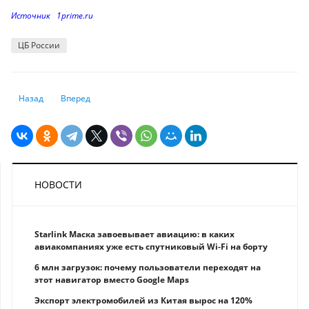
Источник 1prime.ru
ЦБ России
Предыдущий: Коронакризис обнажил уязвимые места банковских мо
Следующий: Можно ли положить на депозит пенсионные на
Назад
Вперед
НОВОСТИ
Starlink Маска завоевывает авиацию: в каких
авиакомпаниях уже есть спутниковый Wi-Fi на борту
6 млн загрузок: почему пользователи переходят на
этот навигатор вместо Google Maps
Экспорт электромобилей из Китая вырос на 120%