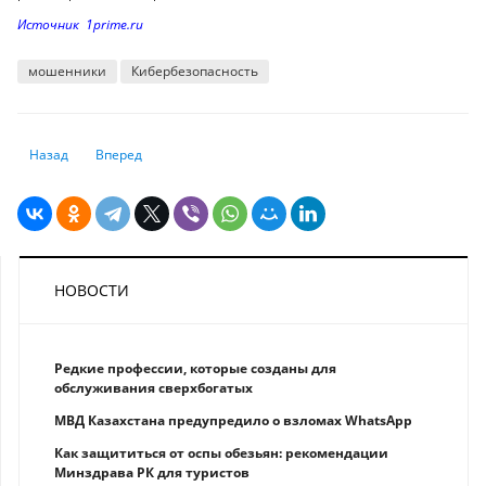
Источник 1prime.ru
мошенники
Кибербезопасность
Предыдущий: Искусственный интеллект в банках: что это дает клиенту
Следующий: Компьютерное зрение для банков: возможност
Назад
Вперед
НОВОСТИ
Редкие профессии, которые созданы для
обслуживания сверхбогатых
МВД Казахстана предупредило о взломах WhatsApp
Как защититься от оспы обезьян: рекомендации
Минздрава РК для туристов