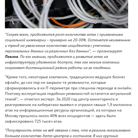
"Скорее всего, продолжится рост количества атак с применением
социальной инженерии – примерно на 20-30%. Останется неизменным
и тренд на увеличение количества инцидентов с утечками
персональных данных из различных баз данных", — прогнозирует
Павлов
. По его мнению, продолжится и развитие атак на
инфраструктуру удаленного доступа, так как многие компании
сохраняют дистанционный режим работы из-за пандемии.
"Кроме того, некоторые компании, традиционно ведущие бизнес
офлайн, до сих пор не закрыли те уязвимости, которые
сформировались в их IТ-периметре при спешном переходе в онлайн.
Поэтому эксплуатация подобных уязвимостей останется актуальной
темой", — отметил эксперт. За 2020 год центр мониторинга и
реагирования на кибератаки выявил и отразил свыше 1,9 миллиона
атак на информационные ресурсы организаций, из которых на
Москву пришлось около 40% всех инцидентов — здесь было
зафиксировано 725 тысяч атак.
"Популярность атак на веб связана с тем, что в регионе локализовано
большое количество дата-центров и хостингов. В них крупные