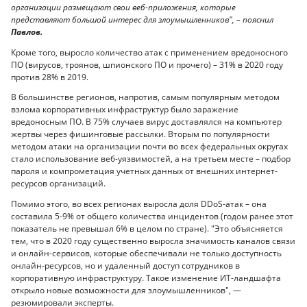
организации размещают свои веб-приложения, которые
представляют большой интерес для злоумышленников", – пояснил
Павлов.
Кроме того, выросло количество атак с применением вредоносного
ПО (вирусов, троянов, шпионского ПО и прочего) – 31% в 2020 году
против 28% в 2019.
В большинстве регионов, напротив, самым популярным методом
взлома корпоративных инфраструктур было заражение
вредоносным ПО. В 75% случаев вирус доставлялся на компьютер
жертвы через фишинговые рассылки. Вторым по популярности
методом атаки на организации почти во всех федеральных округах
стало использование веб-уязвимостей, а на третьем месте – подбор
пароля и компрометация учетных данных от внешних интернет-
ресурсов организаций.
Помимо этого, во всех регионах выросла доля DDoS-атак – она
составила 5-9% от общего количества инцидентов (годом ранее этот
показатель не превышал 6% в целом по стране). "Это объясняется
тем, что в 2020 году существенно выросла значимость каналов связи
и онлайн-сервисов, которые обеспечивали не только доступность
онлайн-ресурсов, но и удаленный доступ сотрудников в
корпоративную инфраструктуру. Такое изменение ИТ-ландшафта
открыло новые возможности для злоумышленников", —
резюмировали эксперты.