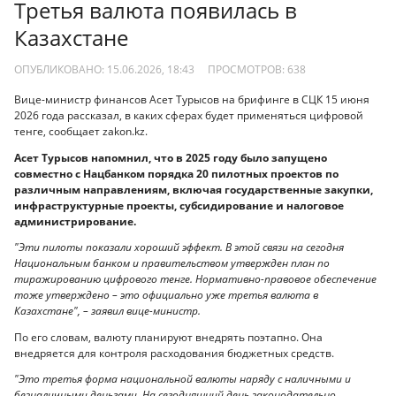
Третья валюта появилась в
Казахстане
ОПУБЛИКОВАНО: 15.06.2026, 18:43
ПРОСМОТРОВ:
638
Вице-министр финансов Асет Турысов на брифинге в СЦК 15 июня
2026 года рассказал, в каких сферах будет применяться цифровой
тенге, сообщает zakon.kz.
Асет Турысов напомнил, что в 2025 году было запущено
совместно с Нацбанком порядка 20 пилотных проектов по
различным направлениям, включая государственные закупки,
инфраструктурные проекты, субсидирование и налоговое
администрирование.
"Эти пилоты показали хороший эффект. В этой связи на сегодня
Национальным банком и правительством утвержден план по
тиражированию цифрового тенге. Нормативно-правовое обеспечение
тоже утверждено – это официально уже третья валюта в
Казахстане", – заявил вице-министр.
По его словам, валюту планируют внедрять поэтапно. Она
внедряется для контроля расходования бюджетных средств.
"Это третья форма национальной валюты наряду с наличными и
безналичными деньгами. На сегодняшний день законодательно