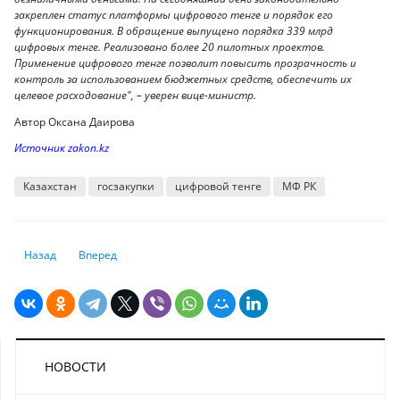
закреплен статус платформы цифрового тенге и порядок его
функционирования. В обращение выпущено порядка 339 млрд
цифровых тенге. Реализовано более 20 пилотных проектов.
Применение цифрового тенге позволит повысить прозрачность и
контроль за использованием бюджетных средств, обеспечить их
целевое расходование", – уверен вице-министр.
Автор Оксана Даирова
Источник zakon.kz
Казахстан
госзакупки
цифровой тенге
МФ РК
Предыдущий: ФРС сохранила ставку и отказалась от курса на снижен
Следующий: Казахстанцам начнут приходить “письма счаст
Назад
Вперед
НОВОСТИ