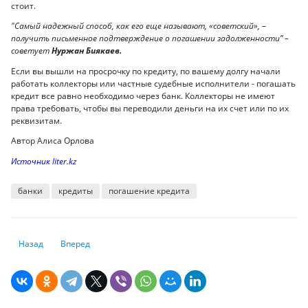
стоит.
"Самый надежный способ, как его еще называют, «советский», –
получить письменное подтверждение о погашении задолженности” –
советует
Нуржан Биякаев.
Если вы вышли на просрочку по кредиту, по вашему долгу начали
работать коллекторы или частные судебные исполнители - погашать
кредит все равно необходимо через банк. Коллекторы не имеют
права требовать, чтобы вы переводили деньги на их счет или по их
реквизитам.
Автор Алиса Орлова
Источник liter.kz
банки
кредиты
погашение кредита
Предыдущий: Нацбанк утвердил тематику коллекционных монет до 20
Следующий: Эволюция бесконтактных платежей в Казахста
Назад
Вперед