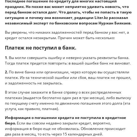
Последнее погашение по кредиту для многих настоящий
праздник. Но позже вас может неприятно удивить новость, что
перед банком остался долг. Что делать, чтобы не попасть в такую
ситуацию и почему она возникает, редакции Liter.kz рассказал
независимый эксперт по банковским вопросам Нуржан Биякаев.
Вы уверены, что никаких задолженностей перед банком у вас нет, а
кредит остался незакрытым. Причин может быть несколько:
Платеж не поступил в банк.
1
. Вы могли совершить ошибку и неверно указать реквизиты банка.
Тогда платеж придется повторить: в вашей ошибке банк не виноват.
2.
По вине банка или организации, через которую вы осуществляли
платеж. Из-за технической ошибки или сбоя, ваш платеж не прошел,
и задолженность не закрылась.
В этом случае закажите в банке справку о всех распределенных
платежах (выдается бесплатно один раз в три месяца), либо выписку
по текущему счету именно по движению погашения этого долга (эта
услуга, как правило, платная).
Информация о погашении кредита не поступила в кредитное
бюро.
Если вы совсем недавно закрыли кредит, вероятно,
информация в бюро еще не обновилась. Обновление происходит
два раза в месяц, то есть через 15 календарных дней.