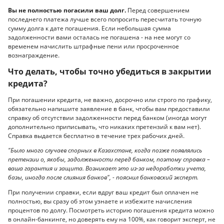
Вы не полностью погасили ваш долг.
Перед совершением
последнего платежа лучше всего попросить пересчитать точную
сумму долга к дате погашения. Если небольшая сумма
задолженности вами осталась не погашена - на нее могут со
временем начислить штрафные пени или просроченное
вознаграждение.
Что делать, чтобы точно убедиться в закрытии
кредита?
При погашении кредита, не важно, досрочно или строго по графику,
обязательно напишите заявление в банк, чтобы вам предоставили
справку об отсутствии задолженности перед банком (иногда могут
дополнительно приписывать, что никаких претензий к вам нет).
Справка выдается бесплатно в течение трех рабочих дней.
"Было много случаев спорных в Казахстане, когда позже появлялись
претензии о, якобы, задолженности перед банком, поэтому справка –
ваша гарантия и защита. Возникает это из-за недоработки учета,
базы, иногда после слияния банков", - пояснил банковский эксперт.
При получении справки, если вдруг ваш кредит был оплачен не
полностью, вы сразу об этом узнаете и избежите начисления
процентов по долгу. Посмотреть историю погашения кредита можно
в онлайн-банкинге, но доверять ему на 100%, как говорит эксперт, не