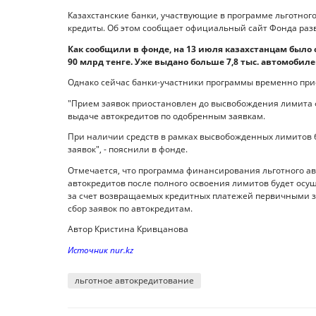
Казахстанские банки, участвующие в программе льготног
кредиты. Об этом сообщает официальный сайт Фонда ра
Как сообщили в фонде, на 13 июля казахстанцам было 
90 млрд тенге. Уже выдано больше 7,8 тыс. автомобилей
Однако сейчас банки-участники программы временно при
"Прием заявок приостановлен до высвобождения лимита 
выдаче автокредитов по одобренным заявкам.
При наличии средств в рамках высвобожденных лимитов
заявок", - пояснили в фонде.
Отмечается, что программа финансирования льготного ав
автокредитов после полного освоения лимитов будет осу
за счет возвращаемых кредитных платежей первичными з
сбор заявок по автокредитам.
Автор Кристина Кривцанова
Источник nur.kz
льготное автокредитование