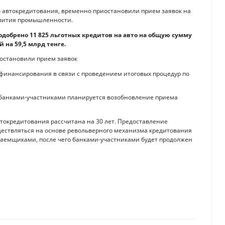
о автокредитования, временно приостановили прием заявок на
звития промышленности.
одобрено 11 825 льготных кредитов на авто на общую сумму
 на 59,5 млрд тенге.
остановили прием заявок
финансирования в связи с проведением итоговых процедур по
 банками-участниками планируется возобновление приема
токредитования рассчитана на 30 лет. Предоставление
ществляться на основе револьверного механизма кредитования
аемщиками, после чего банками-участниками будет продолжен