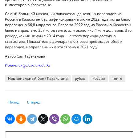
инвесторов в Казахстане.
Самый большой месячный показатель денежных переводов из
России в Казахстан был зафиксирован в июне 2022 года, когда было
переведено 66,8 млрд тенге. Всего за 2022 год из России в Казахстан
было направлено 357 млрд тенге, или около 775,4 млн долларов. Это
рекорд как минимум с 2014 года — с этого периода доступна
статистика. Показатель в долларах в 6,8 раза превышает объем
переводов, направленных в эту страну в 2021 году.
Автор Сая Тауекелова
Источник golos-naroda.kz
Национальный банк Казахстана
рубль
Россия
тенге
Предыдущий: В июне НБ планирует продать до 550 млн долларов, а ку
Следующий: Казахстанские предприниматели стали получа
Назад
Вперед