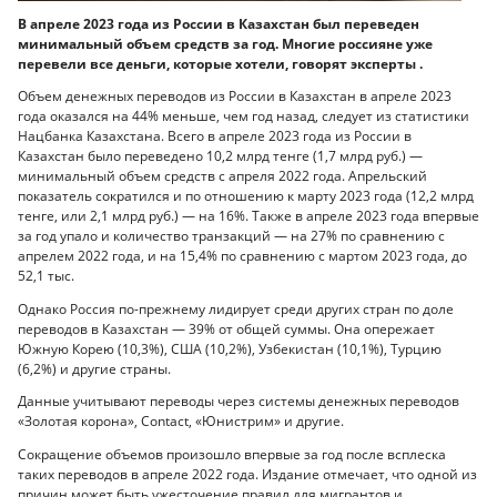
В апреле 2023 года из России в Казахстан был переведен
минимальный объем средств за год. Многие россияне уже
перевели все деньги, которые хотели, говорят эксперты .
Объем денежных переводов из России в Казахстан в апреле 2023
года оказался на 44% меньше, чем год назад, следует из статистики
Нацбанка Казахстана. Всего в апреле 2023 года из России в
Казахстан было переведено 10,2 млрд тенге (1,7 млрд руб.) —
минимальный объем средств с апреля 2022 года. Апрельский
показатель сократился и по отношению к марту 2023 года (12,2 млрд
тенге, или 2,1 млрд руб.) — на 16%. Также в апреле 2023 года впервые
за год упало и количество транзакций — на 27% по сравнению с
апрелем 2022 года, и на 15,4% по сравнению с мартом 2023 года, до
52,1 тыс.
Однако Россия по-прежнему лидирует среди других стран по доле
переводов в Казахстан — 39% от общей суммы. Она опережает
Южную Корею (10,3%), США (10,2%), Узбекистан (10,1%), Турцию
(6,2%) и другие страны.
Данные учитывают переводы через системы денежных переводов
«Золотая корона», Contact, «Юнистрим» и другие.
Сокращение объемов произошло впервые за год после всплеска
таких переводов в апреле 2022 года. Издание отмечает, что одной из
причин может быть ужесточение правил для мигрантов и