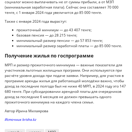
соцналог можно выплачивать не от суммы прибыли, а от МЗП
(минимальная заработная плата). Сейчас она составляет 70 000
тенге, с 1 января 2024 года увеличится до 85 000 тенге.
Также с января 2024 года вырастут:
прожиточный минимум — до 43 407 тенге;
базовая пенсия — до 28 215 тенге;
минимальный размер пенсии — до 57 853 тенге;
минимальный размер заработной платы — до 85 000 тенге.
Получение жилья по госпрограмме
МРП и размер прожиточного минимума — важные показатели для
участников льготных жилищных программ. Они используются при
расчёте уровня дохода при подаче заявки. Например, для участия в
программе аренды жилья для работающей молодёжи важно, чтобы
доход за последние полгода был не ниже 40 МРП, в 2024 году это 147
680 тенге. При субсидировании арендной платы для очередников
доход за последние 6 месяцев не должен превышать одного
прожиточного минимума на каждого члена семьи.
Автор Ирина Милаярова
Источник krisha.kz