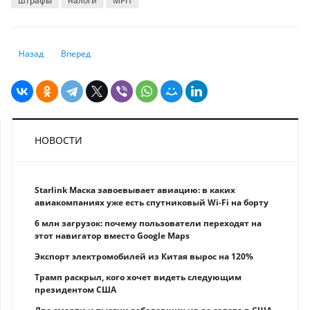
штрафы
налоги
МРП
Предыдущий: ЦБ назвал условие для возвращения к покупкам валюты
Следующий: Куда Нацбанк вкладывал пенсионные активы 
Назад
Вперед
НОВОСТИ
Starlink Маска завоевывает авиацию: в каких
авиакомпаниях уже есть спутниковый Wi-Fi на борту
6 млн загрузок: почему пользователи переходят на
этот навигатор вместо Google Maps
Экспорт электромобилей из Китая вырос на 120%
Трамп раскрыл, кого хочет видеть следующим
президентом США