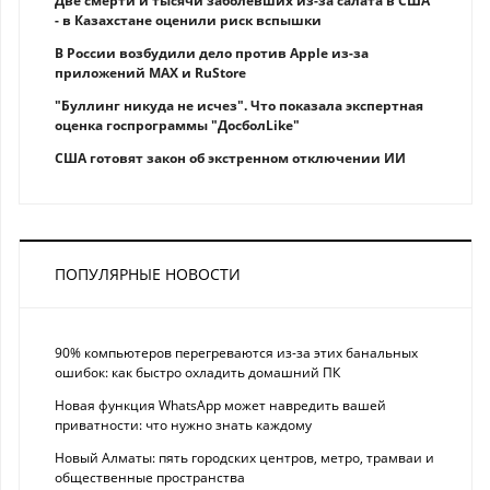
Две смерти и тысячи заболевших из-за салата в США
- в Казахстане оценили риск вспышки
В России возбудили дело против Apple из-за
приложений MAX и RuStore
"Буллинг никуда не исчез". Что показала экспертная
оценка госпрограммы "ДосболLike"
США готовят закон об экстренном отключении ИИ
ПОПУЛЯРНЫЕ НОВОСТИ
90% компьютеров перегреваются из-за этих банальных
ошибок: как быстро охладить домашний ПК
Новая функция WhatsApp может навредить вашей
приватности: что нужно знать каждому
Новый Алматы: пять городских центров, метро, трамваи и
общественные пространства