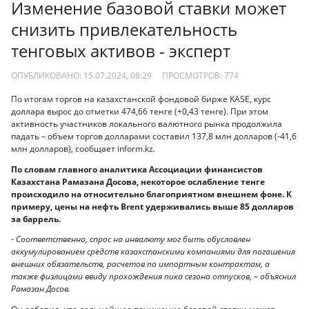
Изменение базовой ставки может
снизить привлекательность
тенговых активов - эксперт
ОПУБЛИКОВАНО: 15.07.2024, 08:29
ПРОСМОТРОВ:
774
По итогам торгов на казахстанской фондовой бирже KASE, курс
доллара вырос до отметки 474,66 тенге (+0,43 тенге). При этом
активность участников локального валютного рынка продолжила
падать – объем торгов долларами составил 137,8 млн долларов (-41,6
млн долларов), сообщает inform.kz.
По словам главного аналитика Ассоциации финансистов
Казахстана Рамазана Досова, некоторое ослабление тенге
происходило на относительно благоприятном внешнем фоне. К
примеру, цены на нефть Brent удерживались выше 85 долларов
за баррель.
- Соответственно, спрос на инвалюту мог быть обусловлен
аккумулированием средств казахстанскими компаниями для погашения
внешних обязательств, расчетов по импортным контрактам, а
также физлицами ввиду прохождения пика сезона отпусков, – объяснил
Рамазан Досов.