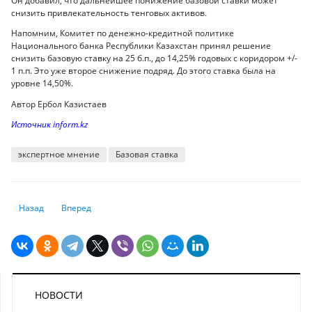
Он добавил, что дальнейшее понижение базовой ставки может
снизить привлекательность тенговых активов.
Напомним, Комитет по денежно-кредитной политике
Национального банка Республики Казахстан принял решение
снизить базовую ставку на 25 б.п., до 14,25% годовых с коридором +/-
1 п.п. Это уже второе снижение подряд. До этого ставка была на
уровне 14,50%.
Автор Ербол Казистаев
Источник inform.kz
экспертное мнение
Базовая ставка
Предыдущий: Российский рынок может продолжить снижение
Следующий: Каким купюрам могут сменить дизайн, рассказ
Назад
Вперед
НОВОСТИ