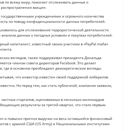
ков по всему миру, помогает отслеживать данные о
 распространении вакцин.
 с государственными учреждениями и огромного количества
ность по поводу конфиденциальности данных потребителей.
льзовались для отслеживания террористической деятельности.
я анализа данных о погодных условиях и покупках потребителей.
чурный капиталист, известный своим участием в «PayPal mafia»
иганта.
ских взглядов, также поддерживал президента Дональда
вляется членом совета директоров Facebook. Это делает
, где в основном преобладают демократические взгляды.
читывая, что инвестор известен своей поддержкой либералов.
звестно. Но перед тем, как стать публичной, компания заявила,
, частных стартапов, оцениваемых в несколько миллиардов
обещающие результаты за третий квартал, что стало первым
 млн и повысил прогноз выручки на весь оставшийся финансовый
рактов с армией США (US Army) и Национальными институтами