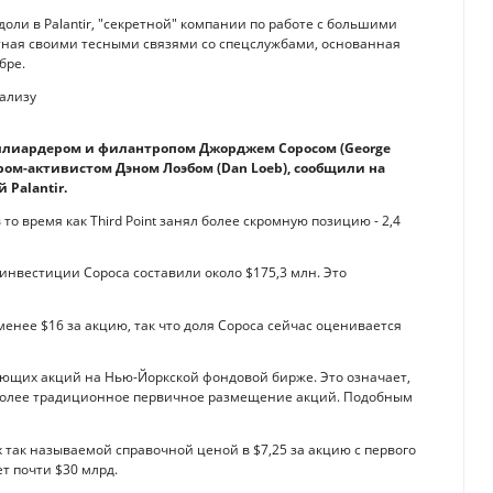
оли в Palantir, "секретной" компании по работе с большими
тная своими тесными связями со спецслужбами, основанная
бре.
ллиардером и филантропом Джорджем Соросом (George
тором-активистом Дэном Лоэбом (Dan Loeb), сообщили на
Palantir.
 то время как Third Point занял более скромную позицию - 2,4
инвестиции Сороса составили около $175,3 млн. Это
 менее $16 за акцию, так что доля Сороса сейчас оценивается
вующих акций на Нью-Йоркской фондовой бирже. Это означает,
з более традиционное первичное размещение акций. Подобным
х так называемой справочной ценой в $7,25 за акцию с первого
ет почти $30 млрд.