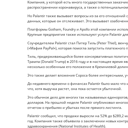
Компания, у которой есть много государственных заказчи
распространении коронавируса, а также о потенциальном
Но Palantir также вызывает вопросы из-за его отношений
данных, которые он отслеживает. Это вызывает озабочен
Платформы Gotham, Foundry и Apollo этой компании испо
Крупные предприятия также используют услуги Palantir дл
Соучредителем Palantir стал Питер Тиль (Peter Thiel), вен
(«Мафия PayPal»), которая помогла запустить платежного г
Тиль, придерживающийся более консервативных политиче
Трампа (Donald Trump) в 2016 году и в настоящее время я
неcколько особенным его положение в Кремниевой долине
Это также делает вложения Сороса более интересными, у
До недавнего времени о финансах Palantir было мало что и
что, хотя выручка растет, она пока остается убыточной.
Это обычное дело для многих так называемых единорогов
долларов. На прошлой неделе Palantir опубликовал много
отчетом о прибылях и убытках после прямого листинга.
Palantir сообщил, что продажи выросли на 52% до $289,2
год. Компания также объявила о заключении новых конт
здравоохранения (National Institutes of Health).