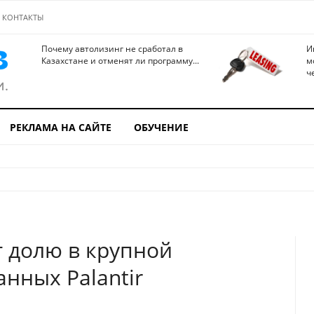
КОНТАКТЫ
Почему автолизинг не сработал в
И
Казахстане и отменят ли программу...
м
ч
РЕКЛАМА НА САЙТЕ
ОБУЧЕНИЕ
 долю в крупной
нных Palantir