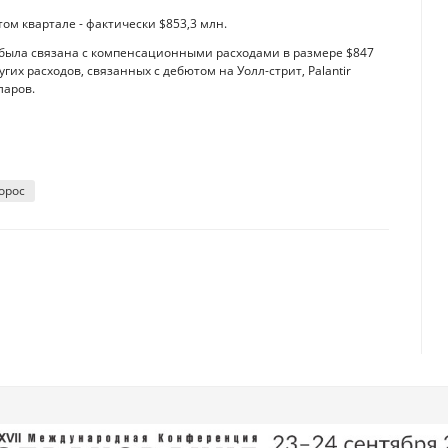
том квартале - фактически $853,3 млн.
ов была связана с компенсационными расходами в размере $847
гих расходов, связанных с дебютом на Уолл-стрит, Palantir
ларов.
орос
0 тысяч пунктов
 подорожает