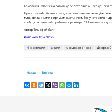
Компания Palantir на самом деле потеряла много денег в э
При этом Palantir отметила, что большая часть ее убытк
млн, связанными с прямым листингом. Без учета этих и дру
сообщила о чистой прибыли в размере 73,1 миллиона дол
Автор Тимофей Лапин
Источник finversia.ru
Инвестиции
акции
Фондовая биржа
Джордж С
Предыдущий: Dow Jones впервые перешел за отметку в 3
Следующий: Tesla побьет очередной рекорд и
Назад
Вперед