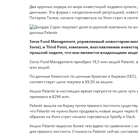
Два крупных лидера из мира инвестиций недавно купили д
данными. Эта фирма с неоднозначной репутацией, извес
Питером Тилем, начала торговаться на Уолл-стрит в сентя
Soros Fund Management, управляемый инвестором-ми
Soros), и Third Point, компания, возглавляемая инвес
прошлой неделе, что они являются владельцами акций 
Soros Fund Management приобрел 18,5 млн акций Palantir, в
млн акций.
По данным Комиссии по ценным бумагам и биржам (SEC), 
соответствует цене покупки в $9,50 за акцию.
Акции Palantir в настоящее время торгуются по цене чуть
примерно в $294 млн.
Palantir вышла на биржу путем прямого листинга сущест
что Palantir не нужно было продавать новые акции чере
образом на Уолл-стрит начали торговаться Spotify и Slack.
Акции Palantir выросли более чем вдвое по сравнению с и
дня прямого листинга. Стоимость Palantir сейчас составля