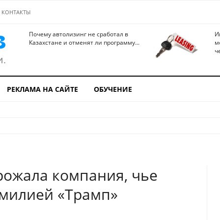
КОНТАКТЫ
Почему автолизинг не сработал в
И
Казахстане и отменят ли программу...
м
ч
РЕКЛАМА НА САЙТЕ
ОБУЧЕНИЕ
рожала компания, чье
амилией «Трамп»