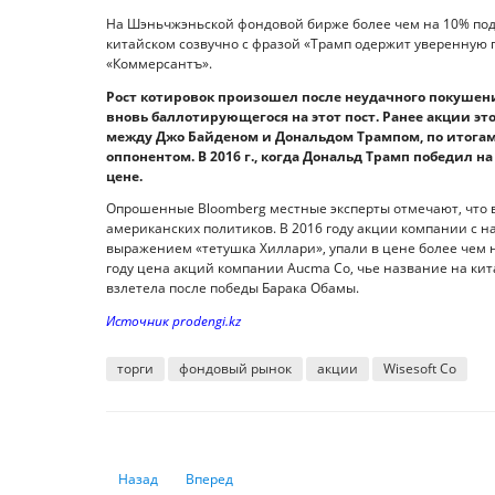
На Шэньчжэньской фондовой бирже более чем на 10% подо
китайском созвучно с фразой «Трамп одержит уверенную п
«Коммерсантъ».
Рост котировок произошел после неудачного покуше
вновь баллотирующегося на этот пост. Ранее акции э
между Джо Байденом и Дональдом Трампом, по итогам
оппонентом. В 2016 г., когда Дональд Трамп победил н
цене.
Опрошенные Bloomberg местные эксперты отмечают, что 
американских политиков. В 2016 году акции компании с назв
выражением «тетушка Хиллари», упали в цене более чем 
году цена акций компании Aucma Co, чье название на к
взлетела после победы Барака Обамы.
Источник prodengi.kz
торги
фондовый рынок
акции
Wisesoft Co
Предыдущий: Циклические акции находятся в выгодном 
Следующий: Главные новости: отчет по доход
Назад
Вперед