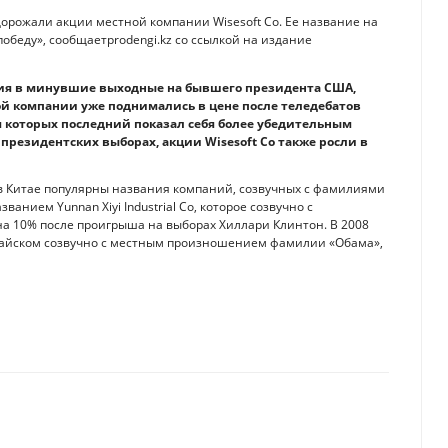
рожали акции местной компании Wisesoft Co. Ее название на
обеду», сообщаетprodengi.kz со ссылкой на издание
ния в минувшие выходные на бывшего президента США,
той компании уже поднимались в цене после теледебатов
 которых последний показал себя более убедительным
а президентских выборах, акции Wisesoft Co также росли в
в Китае популярны названия компаний, созвучных с фамилиями
анием Yunnan Xiyi Industrial Co, которое созвучно с
на 10% после проигрыша на выборах Хиллари Клинтон. В 2008
итайском созвучно с местным произношением фамилии «Обама»,
положении: Bank of America
ам Goldman Sachs