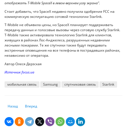
отображать T-Mobile SpaceX в левом верхнем углу экрана".
Стоит добавить, что SpaceX недавно получила одобрение FCC на
коммерческую эксплуатацию сотовой технологии Starlink.
T-Mobile не объявила цены, но SpaceX планирует поддерживать
передачу данных и голосовые вызовы через сотовую службу Starlink.
T-Mobile также активировала технологию Starlink для клиентов,
живущих в районах Лос-Анджелеса, разрушенных недавними
лесными пожарами. Те же спутники также будут передавать
экстренные оповещения на все телефоны в пострадавших районах,
независимо от оператора.
Автор Олеся Дерзская
Источник focus.ua
мобильная связь
Samsung
спутниковая связь
Starlink
Предыдущий: Пустая трата денег — смартфоны, которых стоит избегат
Следующий: В Facebook, Instagram и WhatsApp произошел с
Назад
Вперед