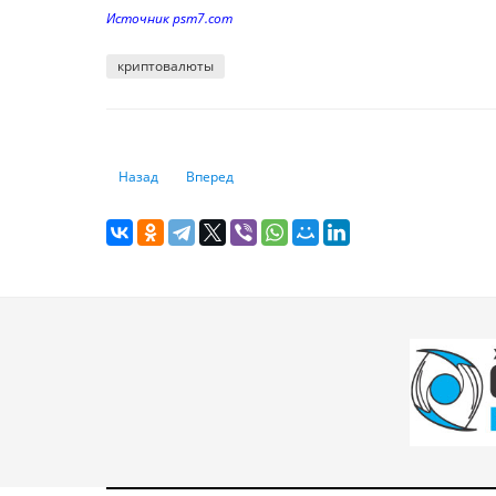
Источник psm7.com
криптовалюты
Предыдущий: Биткоин приближается ко дну - Али Марти
Следующий: В Казахстане легализовали крипто
Назад
Вперед