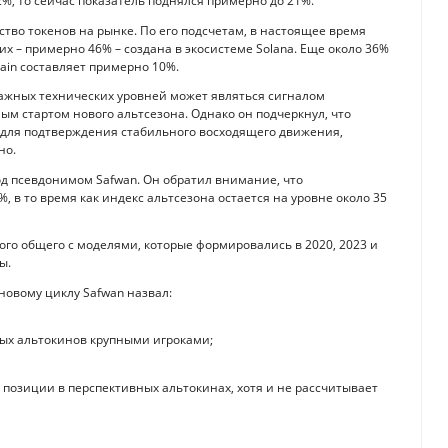
2%, то сейчас показатель поднялся примерно до 21%.
тво токенов на рынке. По его подсчетам, в настоящее время
их – примерно 46% – создана в экосистеме Solana. Еще около 36%
hain составляет примерно 10%.
важных технических уровней может являться сигналом
 стартом нового альтсезона. Однако он подчеркнул, что
для подтверждения стабильного восходящего движения,
но.
д псевдонимом Safwan. Он обратил внимание, что
 в то время как индекс альтсезона остается на уровне около 35
ого общего с моделями, которые формировались в 2020, 2023 и
ы.
новому циклу Safwan назвал:
ых альтокинов крупными игроками;
ь позиции в перспективных альтокинах, хотя и не рассчитывает