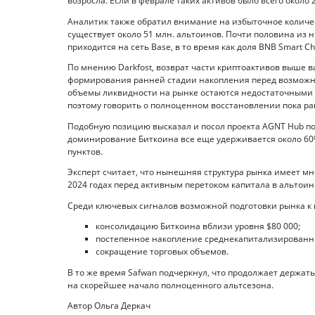
возросла. Если в феврале таких активов было всего около 
Аналитик также обратил внимание на избыточное количес
существует около 51 млн. альтоинов. Почти половина из н
приходится на сеть Base, в то время как доля BNB Smart C
По мнению Darkfost, возврат части криптоактивов выше 
формирования ранней стадии накопления перед возможным
объемы ликвидности на рынке остаются недостаточными 
поэтому говорить о полноценном восстановлении пока ра
Подобную позицию высказал и посол проекта AGNT Hub по
доминирование Биткоина все еще удерживается около 60%,
пунктов.
Эксперт считает, что нынешняя структура рынка имеет мн
2024 годах перед активным перетоком капитала в альтоин
Среди ключевых сигналов возможной подготовки рынка к 
консолидацию Биткоина вблизи уровня $80 000;
постепенное накопление среднекапитализированн
сокращение торговых объемов.
В то же время Safwan подчеркнул, что продолжает держат
на скорейшее начало полноценного альтсезона.
Автор Ольга Деркач