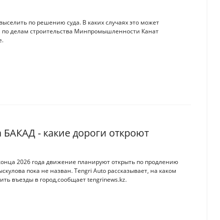
выселить по решению суда. В каких случаях это может
та по делам строительства Минпромышленности Канат
e.
 БАКАД - какие дороги откроют
конца 2026 года движение планируют открыть по продлению
ыскулова пока не назван. Tengri Auto рассказывает, на каком
ить въезды в город,сообщает tengrinews.kz.