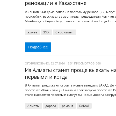
реновации в Казахстане
Жильцов, чьи дома попали в программу реновации, могут 
произойти, рассказал заместитель председателя Комите
Мынбаев,сообщает tengrinews.kz со ссылкой на TengriHom
жилье
ЖКХ
Снос жилья
Подробнее
ОПУБЛИКОВАНО: 22.07.2026, 18:54
ПРОСМОТРОВ:
388
Из Алматы станет проще выехать на
первыми и когда
В Алматы продолжают строить новые выезды к БАКАД. До 
проспекта Абая и улицы Саина, а срок запуска проспекта Р
этапе находятся проекты и смогут ли новые дороги разгруз
Алматы
дороги
ремонт
БАКАД