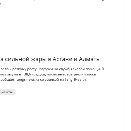
z.
за сильной жары в Астане и Алматы
вела к резкому росту нагрузки на службы скорой помощи. В
максимума в +38,6 градуса, число вызовов увеличилось
общает tengrinews.kz со ссылкой наTengriHealth.
циенты