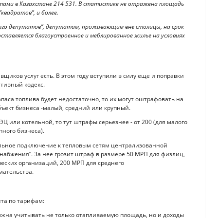
атами в Казахстане 214 531. В статистике не отражена площадь
квадратов”, и более.
е его депутатов”, депутатам, проживающим вне столицы, на срок
ставляется благоустроенное и меблированное жилье на условиях
вщиков услуг есть. В этом году вступили в силу еще и поправки
ативный кодекс.
паса топлива будет недостаточно, то их могут оштрафовать на
убъект бизнеса -малый, средний или крупный.
ЭЦ или котельной, то тут штрафы серьезнее - от 200 (для малого
пного бизнеса).
вольное подключение к тепловым сетям централизованной
набжения”. За нее грозит штраф в размере 50 МРП для физлиц,
еских организаций, 200 МРП для среднего
мательства.
ета по тарифам:
жна учитывать не только отап­ливаемую площадь, но и доходы