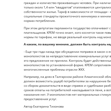
граждан и количество проживающих человек. При наличии 
только около 1,4 млн “квад­ратов” отапливаются централи
собственности жилье. Тариф в зависимости от площади - 
социальные стандарты прожиточного минимума и минимал
нормах потребления.
При этом депутатам парламента государство оплачивает сч
плательщиков. КРЕМ точно знает, кого коснется такое п
нормы по тарифам, не вводя реальный контроль над мон
А каким, по вашему мнению, должен быть контроль на
- Еще три года назад при обсуждении поправок в закон о 
монополистов за непредоставление коммунальных услуг в 
это предложение не приняли. Контроль будет действенным
монополистов по установленной форме. КРЕМ сопротивля
многочисленные проблемы отрасли ЖКХ.
Например, на днях в Талгарском районе Алматинской обл
должен возместить ущерб потребителям за нарушение бе
со сбором доказательств в виде справок и судебными ра
сроков оплаты на потребителей накладывается пеня, а во
наказания нет. У монополистов нет материальных стимул
предоставления услуг.
Автор Екатерина Тихонова