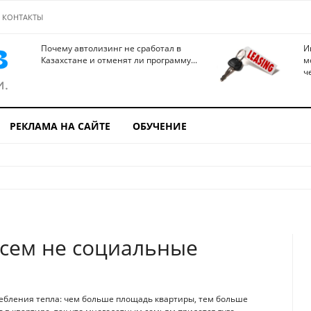
КОНТАКТЫ
Почему автолизинг не сработал в
И
Казахстане и отменят ли программу...
м
ч
РЕКЛАМА НА САЙТЕ
ОБУЧЕНИЕ
сем не социальные
бления тепла: чем больше площадь квартиры, тем больше