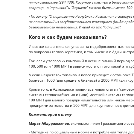
пятикомнатные (294 430). Квартир с шестью и более комн
квартир - в “трешках” и “двушках” может быть и менее 100 “
- По закону “О парламенте Республики Казахстан и статус
их полномочий из государственного жилищного фонда предо
безвозмездного пользования. И вряд ли это “однушка”.
Кого и как будем наказывать?
И все же какая-никакая управа на недобросовестных поста
по вопросам теплоэнергетики, в том числе и в Администр
Так, если у тепловых компаний в осенне-зимний период за
100, 500 или 1000 МРП в зависимости от того, какой это с
А если недостаток топлива и вовсе приведет к остановке Т
бизнеса), 1000 (для среднего бизнеса) и 2000 МРП (для кру
Кроме того, в Адмкодексе появилась новая статья “само
системы теплоснабжения и (или) местной системы теплос
100 МРП для малого предпринимательства или некоммерч
предпринимательства и 500 МРП для крупного предприни
Комментарий в тему
Марат Абдурахманов
, экономист, член Гражданского сов
- Методика по социальным нормам потребления тепла дол