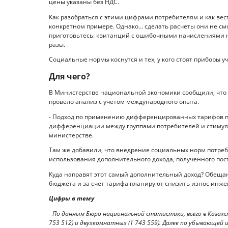
цены указаны без НДС.
Как разобраться с этими цифрами потребителям и как ве
конкретном примере. Однако… сделать расчеты они не смог
приготовьтесь: квитанций с ошибочными начис­лениями не
разы.
Социальные нормы коснутся и тех, у кого стоят приборы уче
Для чего?
В Министерстве нацио­нальной экономики сообщили, что их
провело анализ с учетом международного опыта.
- Подход по применению дифференцированных тарифов п
дифференциации между группами потребителей и стимули
министерстве.
Там же добавили, что внедрение социальных норм потреб
использования дополнительного дохода, полученного пос
Куда направят этот самый дополнительный доход? Обе­щаю
бюджета и за счет тарифа планируют снизить износ инжен
Цифры в тему
- По данным Бюро национальной статистики, всего в Казахс
753 512) и двухкомнатных (1 743 559). Далее по убывающей