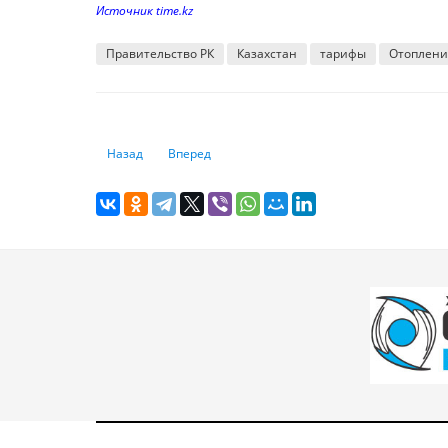
Источник time.kz
Правительство РК
Казахстан
тарифы
Отоплени
Предыдущий: Доставка цветов от мошенников: как могут
Следующий: Банки продавали личную информ
Назад
Вперед