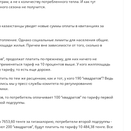
ам, а не к количеству потреб­ленного тепла. И как тут
ного сезона не получится.
о казахстанцы увидят новые суммы оплаты в квитанциях за
 отопление. Однако социальные лимиты для населения общие.
ощади жилья. Причем вне зависимости от того, сколько в
ов”, продолжат платить по-прежнему, для них ничего не
дет применяться тариф на 10 процентов выше. У кого жилплощадь
 тарифу, то есть еще дороже.
атить по тем же расценкам, как и тот, у кого 190 “квадратов”? Ведь
овались мы у пресс-службы комитета по регулированию
мики.
ов, то потребитель оплачивает 100 “квадратов” по тарифу первой
рой подгруппы.
 7653,60 тенге за гигакалорию, потребители второй подгруппы -
т 200 “квад­ратов”, будут платить по тарифу 10 484,38 тенге. Все