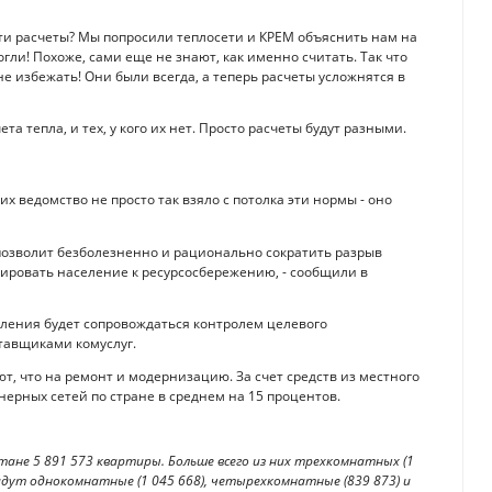
сти расчеты? Мы попросили теплосети и КРЕМ объяснить нам на
ли! Похоже, сами еще не знают, как именно считать. Так что
 избежать! Они были всегда, а теперь расчеты усложнятся в
та тепла, и тех, у кого их нет. Просто расчеты будут разными.
 ведомство не просто так взяло с потолка эти нормы - оно
озволит безболезненно и рационально сократить разрыв
ровать население к ресурсо­сбережению, - сообщили в
­ления будет сопровождаться контролем целевого
тавщиками ­комуслуг.
т, что на ремонт и модернизацию. За счет средств из местного
ерных сетей по стране в среднем на 15 процентов.
тане 5 891 573 квартиры. Больше всего из них трехкомнатных (1
 идут однокомнатные (1 045 668), четырехкомнатные (839 873) и