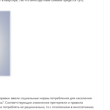
 в квартире, так что многодетным семьям придется туго,
поправки: ввели социальные нормы потребления для населения
ь”. Соответствующие изменения претерпели и правила
и потреблять ее рационально, то с отоплением в многоэтажках