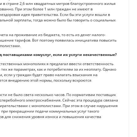
в стране 2,6 млн квадратных мет­ров благоустроенного жилья
зованно. При этом более 1 млн граждан не имеют в
нездоровая идея правительства. Если бы эти услуги вошли в
ьной зарплаты, тогда можно было бы говорить о социальных
ета на проживание из бюджета, то есть из денег налого­
овышение тарифов. Вот поэтому появилась инициатива повысить
ополистами.
д поставщиками комус­луг, если их услуги некачественные?
естественных монополиях я предлагал ввести ответственность
тех же параметрах, как и потребителям за их неоплату. Однако
, если у граждан будет право налагать взыскания на
ется внедрению этой нормы, поскольку вскроются
асти не было света несколько часов. По нормативам поставщик
сперебойного электроснабжения. Сейчас эта процедура связана
збирательствами с монополистами. При этом в случае нарушения
т при прекращении подачи коммунальных услуг такого
ов для снижения уровня износа и повышения качества