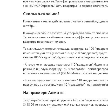
все намного сложнее. Тарифы привязали к квад­ратным метр
экономить? Отрезать часть квартиры на период отопитель
Сколько-сколько?
Изменения начали действовать с начала сентября, однак
октябрь.
В каждом регионе Казахстана утверждают свой тариф на
Тарифы за теп­лоснабжение теперь дифференцируют по пл
квартире проживает человек.
Так, жильцы, у которых площадь квартиры до 100 “квадрат
изменится. Для тех, у кого от 100 до 200 “квадратов”, бу
свыше 200 “квадратов”, будут платить по среднеотпускному
- А тот, у кого площадь квартиры 110 “квад­ратов”, будет пл
разница в целую квартиру - 80 “квад­ратов”! - поинтерес
естественных монополий (КРЕМ) Министерства нацэконо
- Если площадь квартиры составляет 110 квад­ратных метр
подгруппы, а за оставшиеся 10 “квадратов” - по тарифу вто
На примере Алматы
Так, потребители первой группы в Алматы будут платить по
8418,96 тенге за гигакалорию. А те, чьи квартиры превышаю