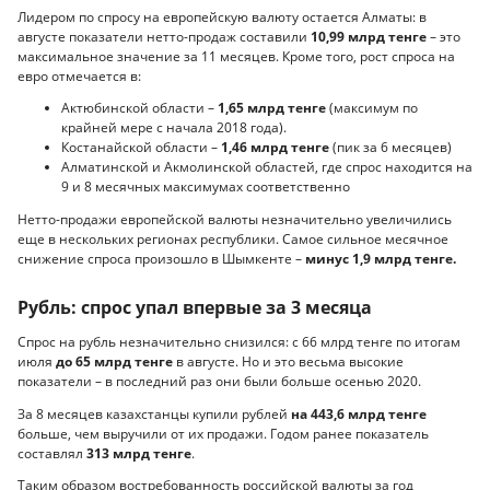
Лидером по спросу на европейскую валюту остается Алматы: в
августе показатели нетто-продаж составили
10,99 млрд тенге
– это
максимальное значение за 11 месяцев. Кроме того, рост спроса на
евро отмечается в:
Актюбинской области –
1,65 млрд тенге
(максимум по
крайней мере с начала 2018 года).
Костанайской области –
1,46 млрд тенге
(пик за 6 месяцев)
Алматинской и Акмолинской областей, где спрос находится на
9 и 8 месячных максимумах соответственно
Нетто-продажи европейской валюты незначительно увеличились
еще в нескольких регионах республики. Самое сильное месячное
снижение спроса произошло в Шымкенте –
минус 1,9 млрд тенге.
Рубль: спрос упал впервые за 3 месяца
Спрос на рубль незначительно снизился: с 66 млрд тенге по итогам
июля
до 65 млрд тенге
в августе. Но и это весьма высокие
показатели – в последний раз они были больше осенью 2020.
За 8 месяцев казахстанцы купили рублей
на 443,6 млрд тенге
больше, чем выручили от их продажи. Годом ранее показатель
составлял
313 млрд тенге
.
Таким образом востребованность российской валюты за год