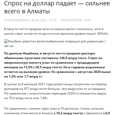
Спрос на доллар падает — сильнее
всего в Алматы
ОПУБЛИКОВАНО: 28.09.2021, 19:25
ПРОСМОТРОВ:
1540
В августе нетто-продажи всех основных валют снизились, хотя в
целом спрос остается на достаточно высоком уровне,пишет 365info.
По данным Нацбанка, в августе нетто-продажи доллара
обменными пунктами составили 146,9 млрд тенге. Спрос на
американскую валюту упал по сравнению с предыдущим
месяцем на 13,3% (-20,5 млрд тенге). Но в годовом выражении
остается на высоком уровне. По сравнению с августом 2020 выше
на 1,2% или 1,7 млрд тг.
В целом за 8 месяцев 2021 года казахстанцы потратили на покупку
долларов на 977 млрд тенге больше, чем выручили от их продажи.
По сравнению с аналогичным периодом 2020-го показатель вырос
на 70,4 млрд тенге или 7,8%.
По сравнению с июлем спрос упал в 10 регионах. Самое сильное
снижение отмечается в Алматы
(-10,3 млрд тенге)
и Шымкенте
(-6,9