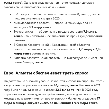
млрд тенге).
Однако в ряде регионов нетто-продажи доллара
оказались на многомесячных максимумах.
В Атырауской области показатель составил
8,3 млрд тенге
–
пиковое значение с марта 2020г.
Кызылординская область — спрос на максимуме за 17
месяцев –
3,3 млрд тенге
Туркестанская — объем нетто-продаж составил
7,9 млрд
тенге.
Это максимальное значение за время существования
региона.
В Северо-Казахстанской и Карагандинской областях
показатели оказались на 8-месячном пике –
1,7 млрд и 7,06
млрд тенге
соответственно.
Западно-Казахстанская область – на максимуме за 7 месяцев –
почти
5 млрд тенге
.
Евро: Алматы обеспечивает треть спроса
На достаточно высоком уровне находится и спрос на евро. По итогам
августа нетто-продажи составили
30,4 млрд тенге
. Больше в 2021
году было лишь однажды – в июле
(32,3 млрд тенге)
. В 2021 году
европейская валюта куда востребованное, чем годом ранее. За 8
месяцев показатели нетто-продаж выросли более, чем вдвое:
с 97
млрд в январе-августе 2020г. до нынешних 176,9 млрд тенге.