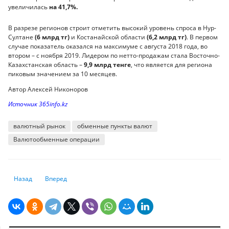
увеличилась
на 41,7%.
В разрезе регионов строит отметить высокий уровень спроса в Нур-
Султане
(6 млрд тг)
и Костанайской области
(6,2 млрд тг)
. В первом
случае показатель оказался на максимуме с августа 2018 года, во
втором – с ноября 2019. Лидером по нетто-продажам стала Восточно-
Казахстанская область –
9,9 млрд тенге
, что является для региона
пиковым значением за 10 месяцев.
Автор Алексей Никоноров
Источник 365info.kz
валютный рынок
обменные пункты валют
Валютообменные операции
Предыдущий: Почему казахстанцы так любят ездить на машинах с ро
Следующий: Быстрый займ на карту
Назад
Вперед