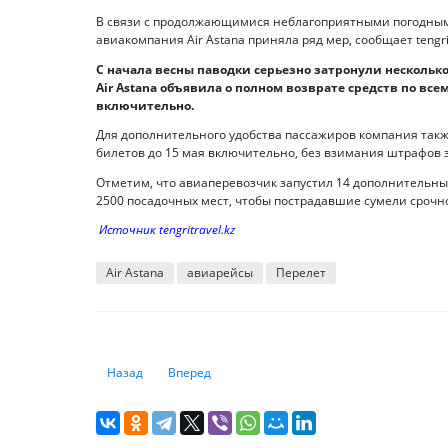
В связи с продолжающимися неблагоприятными погодными
авиакомпания Air Astana приняла ряд мер, сообщает tengrit
С начала весны паводки серьезно затронули несколько 
Air Astana объявила о полном возврате средств по все
включительно.
Для дополнительного удобства пассажиров компания так
билетов до 15 мая включительно, без взимания штрафов 
Отметим, что авиаперевозчик запустил 14 дополнительных
2500 посадочных мест, чтобы пострадавшие сумели срочно
Источник tengritravel.kz
Air Astana
авиарейсы
Перелет
Предыдущий: Что нужно знать перед поездкой в Индию
Следующий: ОАЭ за 68 тысяч тенге: как выгод
Назад
Вперед