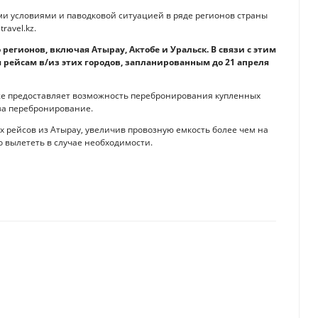
 условиями и паводковой ситуацией в ряде регионов страны
ravel.kz.
регионов, включая Атырау, Актобе и Уральск. В связи с этим
м рейсам в/из этих городов, запланированным до 21 апреля
же предоставляет возможность перебронирования купленных
за перебронирование.
 рейсов из Атырау, увеличив провозную емкость более чем на
 вылететь в случае необходимости.
: рекомендации минздрава
но отдохнуть за рубежом и не попасть на мошенников