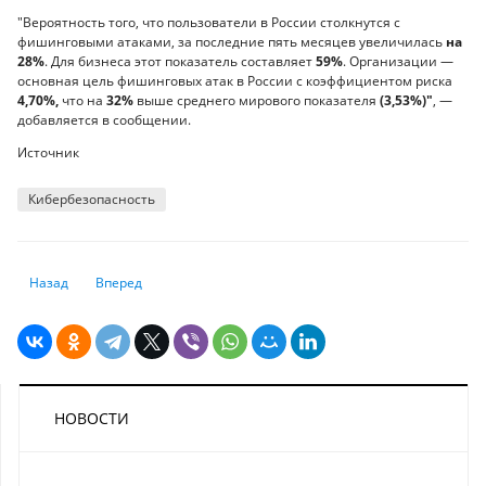
"Вероятность того, что пользователи в России столкнутся с
фишинговыми атаками, за последние пять месяцев увеличилась
на
28%
. Для бизнеса этот показатель составляет
59%
. Организации —
основная цель фишинговых атак в России с коэффициентом риска
4,70%,
что на
32%
выше среднего мирового показателя
(3,53%)"
, —
добавляется в сообщении.
Источник
Кибербезопасность
Предыдущий: Цифровая гигиена: простые правила для защиты от киб
Следующий: В Евросоюзе придумали, как ограничить рыноч
Назад
Вперед
НОВОСТИ