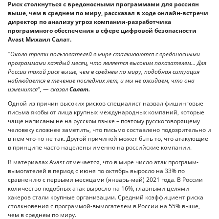
Риск столкнуться с вредоносными программами для россиян
выше, чем в среднем по миру, рассказал в ходе онлайн-встречи
директор по анализу угроз компании-разработчика
программного обеспечения в сфере цифровой безопасности
Avast Михаил Салат.
"Около трети пользователей в мире сталкиваются с вредоносными
программами каждый месяц, что является высоким показателем… Для
России такой риск выше, чем в среднем по миру, подобная ситуация
наблюдается в течение последних лет, и мы не ожидаем, что она
изменится", — сказал
Салат.
Одной из причин высоких рисков специалист назвал фишинговые
письма якобы от лица крупных международных компаний, которые
чаще написаны не на русском языке – поэтому русскоговорящему
человеку сложнее заметить, что письмо составлено подозрительно и
в нем что-то не так. Другой причиной может быть то, что атакующие
в принципе часто нацелены именно на российские компании.
В материалах Avast отмечается, что в мире число атак программ-
вымогателей в период с июня по октябрь выросло на 33% по
сравнению с первыми месяцами (январь-май) 2021 года. В России
количество подобных атак выросло на 16%, главными целями
хакеров стали крупные организации. Средний коэффициент риска
столкновения с программой-вымогателем в России на 55% выше,
чем в среднем по миру.