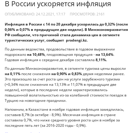
В России ускоряется инфляция
ОПУБЛИКОВАНО: 24.12.2021, 17:17
ПРОСМОТРОВ:
2161
Инфляция в России с 14 по 20 декабря ускорилась до 0,32% (после
0,06% и 0,07% в предыдущие две недели). В Минэкономразвития
РФ сообщили, что причиной стала динамика цен в сегменте
туристических услуг, сообщает prodengi.kz.
По данным ведомства, продовольствие в годовом выражении
подорожало
на 10,48%
, плодоовощная продукция -
на 13,64%
.
Годовая инфляция к середине декабря составляла
8,11%.
По данным Минэкономразвития, в сегменте туризма цены выросли
на 0,11%
после снижения
на 0,90% и 0,83%
двумя неделями ранее.
Это произошло за счет роста цен на услуги зарубежного туризма
(+0,34% после снижения на 13,13% и 11,07% в предыдущие две
недели), которые в последние недели характеризовались
повышенной волатильностью из-за колебаний стоимости поездок в
Турцию на новогодние праздники.
Напомним, в Казахстане в ноябре годовая инфляция замедлилась,
составив 8,7% (в октябре - 8,9%). Месячная инфляция в стране
составила 0,7%, что ниже среднего уровня роста цен в ноябре за
последние пять лет (за 2016-2020 годы - 0,9%).