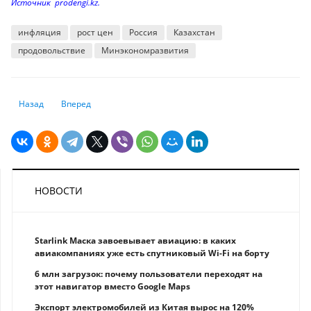
Источник prodengi.kz.
инфляция
рост цен
Россия
Казахстан
продовольствие
Минэкономразвития
Предыдущий: Новак предсказал высокие цены на газ в 2022 году
Следующий: В акимате Алматы провели совещание с предс
Назад
Вперед
НОВОСТИ
Starlink Маска завоевывает авиацию: в каких
авиакомпаниях уже есть спутниковый Wi-Fi на борту
6 млн загрузок: почему пользователи переходят на
этот навигатор вместо Google Maps
Экспорт электромобилей из Китая вырос на 120%