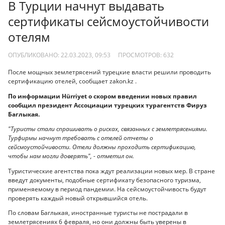
В Турции начнут выдавать
сертификаты сейсмоустойчивости
отелям
ОПУБЛИКОВАНО: 22.03.2023, 09:53
ПРОСМОТРОВ:
632
После мощных землетрясений турецкие власти решили проводить
сертификацию отелей, сообщает zakon.kz .
По информации Hürriyet о скором введении новых правил
сообщил президент Ассоциации турецких турагентств Фируз
Баглыкая.
"Туристы стали спрашивать о рисках, связанных с землетрясениями.
Турфирмы начнут требовать с отелей отчеты о
сейсмоустойчивости. Отели должны проходить сертификацию,
чтобы нам могли доверять", - отметил он.
Туристические агентства пока ждут реализации новых мер. В стране
введут документы, подобные сертификату безопасного туризма,
применяемому в период пандемии. На сейсмоустойчивость будут
проверять каждый новый открывшийся отель.
По словам Баглыкая, иностранные туристы не пострадали в
землетрясениях 6 февраля, но они должны быть уверены в