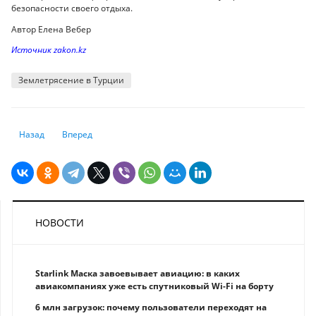
безопасности своего отдыха.
Автор Елена Вебер
Источник zakon.kz
Землетрясение в Турции
Предыдущий: Впервые за 20 лет. Население столицы Китая стало сок
Следующий: Число погибших в результате землетрясений в
Назад
Вперед
НОВОСТИ
Starlink Маска завоевывает авиацию: в каких
авиакомпаниях уже есть спутниковый Wi-Fi на борту
6 млн загрузок: почему пользователи переходят на