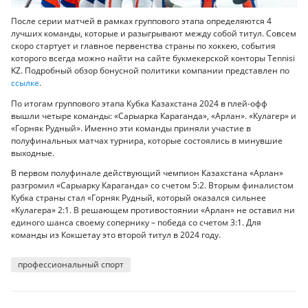
После серии матчей в рамках группового этапа определяются 4
лучших команды, которые и разыгрывают между собой титул. Совсем
скоро стартует и главное первенства страны по хоккею, события
которого всегда можно найти на сайте букмекерской конторы Tennisi
KZ. Подробный обзор бонусной политики компании представлен по
ссылке
.
По итогам группового этапа Кубка Казахстана 2024 в плей-офф
вышли четыре команды: «Сарыарка Караганда», «Арлан». «Кулагер» и
«Горняк Рудный». Именно эти команды приняли участие в
полуфинальных матчах турнира, которые состоялись в минувшие
выходные.
В первом полуфинале действующий чемпион Казахстана «Арлан»
разгромил «Сарыарку Караганда» со счетом 5:2. Вторым финалистом
Кубка страны стал «Горняк Рудный, который оказался сильнее
«Кулагера» 2:1. В решающем противостоянии «Арлан» не оставил ни
единого шанса своему сопернику – победа со счетом 3:1. Для
команды из Кокшетау это второй титул в 2024 году.
профессиональный спорт