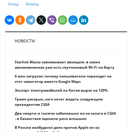
Предыдущий: Падение китайского рынка жилья еще не закончилось -
Следующий: Сборная Казахстана по футболу сыграет с Нор
Назад
Вперед
НОВОСТИ
Starlink Маска завоевывает авиацию: в каких
авиакомпаниях уже есть спутниковый Wi-Fi на борту
6 млн загрузок: почему пользователи переходят на
этот навигатор вместо Google Maps
Экспорт электромобилей из Китая вырос на 120%
Трамп раскрыл, кого хочет видеть следующим
президентом США
Две смерти и тысячи заболевших из-за салата в США
- в Казахстане оценили риск вспышки
В России возбудили дело против Apple из-за