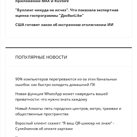
приложений MAX и RuStore
"Буллинг никуда не исчез". Что показала экспертная
оценка госпрограммы "ДосболLike"
США готовят закон об экстренном отключении ИИ
ПОПУЛЯРНЫЕ НОВОСТИ
90% компьютеров перегреваются из-за этих банальных
ошибок: как быстро охладить домашний ПК
Новая функция WhatsApp может навредить вашей
приватности: что нужно знать каждому
Новый Алматы: пять городских центров, метро, трамваи и
общественные пространства
Взрослый клиент скажет: “Я ваш QR-шмюар не знаю“ -
Сулейменов об оплате картами