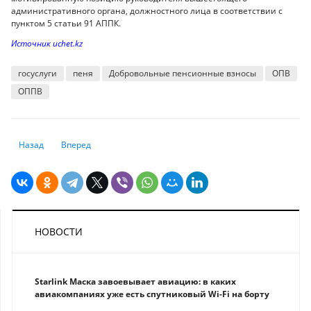
административного органа, должностного лица в соответствии с
пунктом 5 статьи 91 АППК.
Источник uchet.kz
госуслуги
пеня
Добровольные пенсионные взносы
ОПВ
ОППВ
Предыдущий: Цены на бензин и дизтопливо для иностранных гражда
Следующий: В Казахстане будут наказывать за кибербуллин
Назад
Вперед
НОВОСТИ
Starlink Маска завоевывает авиацию: в каких
авиакомпаниях уже есть спутниковый Wi-Fi на борту