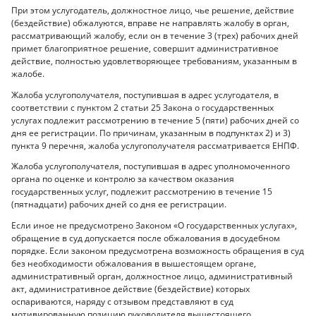
При этом услугодатель, должностное лицо, чье решение, действие
(бездействие) обжалуются, вправе не направлять жалобу в орган,
рассматривающий жалобу, если он в течение 3 (трех) рабочих дней
примет благоприятное решение, совершит административное
действие, полностью удовлетворяющее требованиям, указанным в
жалобе.
Жалоба услугополучателя, поступившая в адрес услугодателя, в
соответствии с пунктом 2 статьи 25 Закона о государственных
услугах подлежит рассмотрению в течение 5 (пяти) рабочих дней со
дня ее регистрации. По причинам, указанным в подпунктах 2) и 3)
пункта 9 перечня, жалоба услугополучателя рассматривается ЕНПФ.
Жалоба услугополучателя, поступившая в адрес уполномоченного
органа по оценке и контролю за качеством оказания
государственных услуг, подлежит рассмотрению в течение 15
(пятнадцати) рабочих дней со дня ее регистрации.
Если иное не предусмотрено Законом «О государственных услугах»,
обращение в суд допускается после обжалования в досудебном
порядке. Если законом предусмотрена возможность обращения в суд
без необходимости обжалования в вышестоящем органе,
административный орган, должностное лицо, административный
акт, административное действие (бездействие) которых
оспариваются, наряду с отзывом представляют в суд
мотивированную позицию руководителя вышестоящего