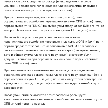
реорганизации юридического лица (прекращение или иное
изменение правового положения юридического лица, влекущее
отношения правопреемства юридических лиц).
При реорганизации юридического лица (агента), ранее
осуществившего ошибочно перечисленных сумм ОПВ и (или) пени,
портал выводит из ГБД ЮЛ на выбор услугополучателя БИН агента, от
которого были ошибочно перечислены суммы ОПВ и (или) пени.
После выбора услугополучателем реквизитов агента,
перечислившего ошибочно перечисленные суммы ОПВ и (или) пени,
портал предлагает заполнить и отправить в АИС «ООП» запрос с
реквизитами платежного поручения на возврат (референс, номер,
дата и общая сумма платежного поручения), в котором были
допущены ошибки при перечислении ошибочно перечисленных
сумм ОПВ и (или) пени.
При несоответствии указанных на портале услугополучателем
реквизитов агента с реквизитами платежного поручения ошибочно
перечисленных сумм ОПВ и (или) пени или отсутствия регистрации
юридического лица, процесс оформления государственной услуги
завершается.
После уточнения реквизитов агент повторно формирует
электронное заявление на возврат ошибочно перечисленных сумм
ОПВ и (или) пени на портале.