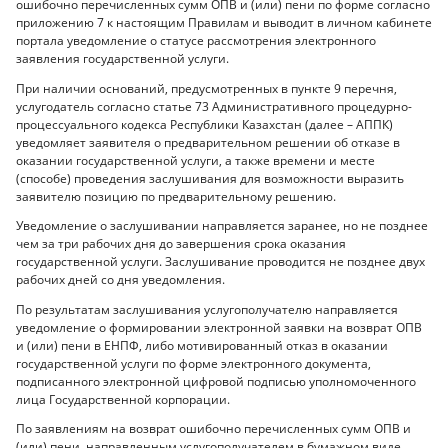
ошибочно перечисленных сумм ОПВ и (или) пени по форме согласно
приложению 7 к настоящим Правилам и выводит в личном кабинете
портала уведомление о статусе рассмотрения электронного
заявления государственной услуги.
При наличии оснований, предусмотренных в пункте 9 перечня,
услугодатель согласно статье 73 Административного процедурно-
процессуального кодекса Республики Казахстан (далее – АППК)
уведомляет заявителя о предварительном решении об отказе в
оказании государственной услуги, а также времени и месте
(способе) проведения заслушивания для возможности выразить
заявителю позицию по предварительному решению.
Уведомление о заслушивании направляется заранее, но не позднее
чем за три рабочих дня до завершения срока оказания
государственной услуги. Заслушивание проводится не позднее двух
рабочих дней со дня уведомления.
По результатам заслушивания услугополучателю направляется
уведомление о формировании электронной заявки на возврат ОПВ
и (или) пени в ЕНПФ, либо мотивированный отказ в оказании
государственной услуги по форме электронного документа,
подписанного электронной цифровой подписью уполномоченного
лица Государственной корпорации.
По заявлениям на возврат ошибочно перечисленных сумм ОПВ и
(или) пени, направленным услугополучателем в бумажном виде,