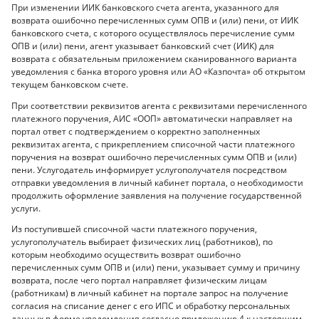
При изменении ИИК банковского счета агента, указанного для
возврата ошибочно перечисленных сумм ОПВ и (или) пени, от ИИК
банковского счета, с которого осуществлялось перечисление сумм
ОПВ и (или) пени, агент указывает банковский счет (ИИК) для
возврата с обязательным приложением сканированного варианта
уведомления с банка второго уровня или АО «Казпочта» об открытом
текущем банковском счете.
При соответствии реквизитов агента с реквизитами перечисленного
платежного поручения, АИС «ООП» автоматически направляет на
портал ответ с подтверждением о корректно заполненных
реквизитах агента, с прикреплением списочной части платежного
поручения на возврат ошибочно перечисленных сумм ОПВ и (или)
пени. Услугодатель информирует услугополучателя посредством
отправки уведомления в личный кабинет портала, о необходимости
продолжить оформление заявления на получение государственной
услуги.
Из поступившей списочной части платежного поручения,
услугополучатель выбирает физических лиц (работников), по
которым необходимо осуществить возврат ошибочно
перечисленных сумм ОПВ и (или) пени, указывает сумму и причину
возврата, после чего портал направляет физическим лицам
(работникам) в личный кабинет на портале запрос на получение
согласия на списание денег с его ИПС и обработку персональных
данных в форме уведомления согласно приложению 4 к настоящим