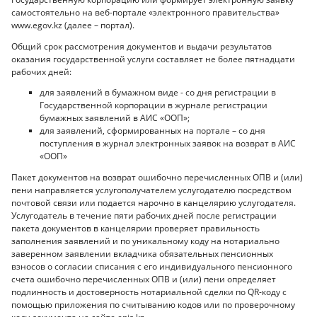
самостоятельно на веб-портале «электронного правительства»
www.egov.kz (далее – портал).
Общий срок рассмотрения документов и выдачи результатов
оказания государственной услуги составляет не более пятнадцати
рабочих дней:
для заявлений в бумажном виде - со дня регистрации в
Государственной корпорации в журнале регистрации
бумажных заявлений в АИС «ООП»;
для заявлений, сформированных на портале – со дня
поступления в журнал электронных заявок на возврат в АИС
«ООП»
Пакет документов на возврат ошибочно перечисленных ОПВ и (или)
пени направляется услугополучателем услугодателю посредством
почтовой связи или подается нарочно в канцелярию услугодателя.
Услугодатель в течение пяти рабочих дней после регистрации
пакета документов в канцелярии проверяет правильность
заполнения заявлений и по уникальному коду на нотариально
заверенном заявлении вкладчика обязательных пенсионных
взносов о согласии списания с его индивидуального пенсионного
счета ошибочно перечисленных ОПВ и (или) пени определяет
подлинность и достоверность нотариальной сделки по QR-коду с
помощью приложения по считыванию кодов или по проверочному