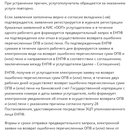
При устранении причин, услугополучатель обращается за оказанием
услуги повторно.
Если заявления заполнены верно и согласие вкладчика (-ов)
подтверждается, заявление регистрируется в журнале регистрации
бумажных заявлений в АИС «ООП» услугодателем и в течение
одного рабочего дня формируется предварительный запрос в ЕНПФ
на подтверждение или отказ в осуществлении возврата ошибочно
перечисленных ОПВ и (или) пени. По подтвержденным ЕНПФ
суммам в течение одного рабочего дня формируются заявки в
электронном виде на возврат ошибочно перечисленных сумм ОПВ и
(или) пени и направляются в ЕНПФ в соответствии с соглашением,
заключенным между ЕНПФ и услугодателем (далее – Соглашение).
ЕНПФ, получив от услугодателя электронную заявку на возврат
ошибочно перечисленных сумм ОПВ и (или) пени, в течение двух
рабочих дней осуществляет возврат ошибочно перечисленных сумм
ОПВ и (или) пени на банковский счет Государственной корпорации с
указанием номера и даты заявки услугодателя, либо формирует
электронное уведомление об отказе в осуществлении возврата ОПВ
и (или) пени с указанием причины согласно пункту 28
Постановления, удостоверенное посредством ЭЦП уполномоченного
лица ЕНПФ.
Формы и сроки отправки предварительного запроса, электронной
заявки на возврат ошибочно перечисленных ОПВ и (или) пени от