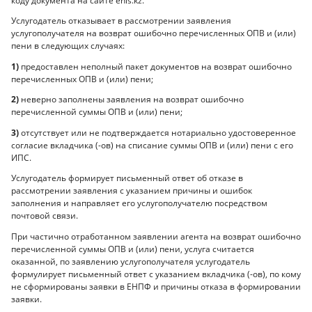
коду документа на сайте enis.kz.
Услугодатель отказывает в рассмотрении заявления
услугополучателя на возврат ошибочно перечисленных ОПВ и (или)
пени в следующих случаях:
1)
предоставлен неполный пакет документов на возврат ошибочно
перечисленных ОПВ и (или) пени;
2)
неверно заполнены заявления на возврат ошибочно
перечисленной суммы ОПВ и (или) пени;
3)
отсутствует или не подтверждается нотариально удостоверенное
согласие вкладчика (-ов) на списание суммы ОПВ и (или) пени с его
ИПС.
Услугодатель формирует письменный ответ об отказе в
рассмотрении заявления с указанием причины и ошибок
заполнения и направляет его услугополучателю посредством
почтовой связи.
При частично отработанном заявлении агента на возврат ошибочно
перечисленной суммы ОПВ и (или) пени, услуга считается
оказанной, по заявлению услугополучателя услугодатель
формулирует письменный ответ с указанием вкладчика (-ов), по кому
не сформированы заявки в ЕНПФ и причины отказа в формировании
заявки.