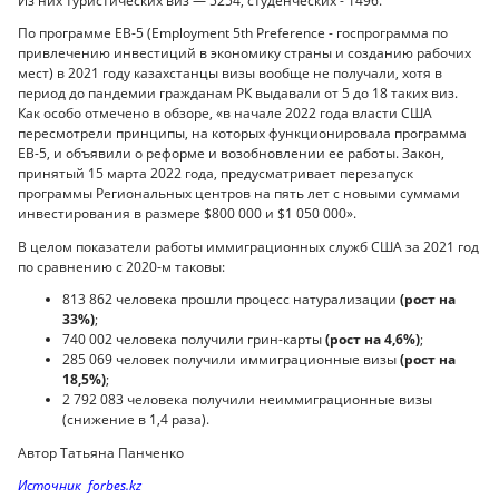
Из них туристических виз — 5254, студенческих - 1496.
По программе EB-5 (Employment 5th Preference - госпрограмма по
привлечению инвестиций в экономику страны и созданию рабочих
мест) в 2021 году казахстанцы визы вообще не получали, хотя в
период до пандемии гражданам РК выдавали от 5 до 18 таких виз.
Как особо отмечено в обзоре, «в начале 2022 года власти США
пересмотрели принципы, на которых функционировала программа
ЕВ-5, и объявили о реформе и возобновлении ее работы. Закон,
принятый 15 марта 2022 года, предусматривает перезапуск
программы Региональных центров на пять лет с новыми суммами
инвестирования в размере $800 000 и $1 050 000».
В целом показатели работы иммиграционных служб США за 2021 год
по сравнению с 2020-м таковы:
813 862 человека прошли процесс натурализации
(рост на
33%)
;
740 002 человека получили грин-карты
(рост на 4,6%)
;
285 069 человек получили иммиграционные визы
(рост на
18,5%)
;
2 792 083 человека получили неиммиграционные визы
(снижение в 1,4 раза).
Автор Татьяна Панченко
Источник forbes.kz