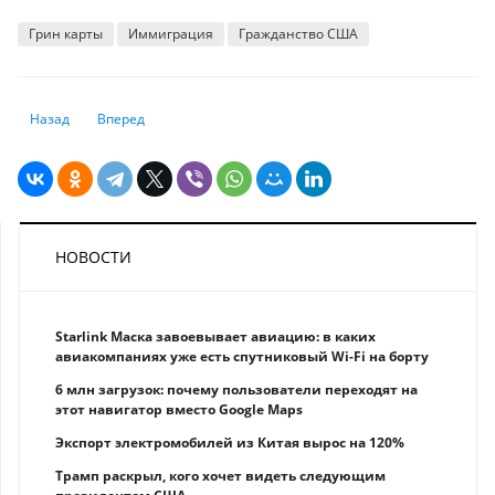
Грин карты
Иммиграция
Гражданство США
Предыдущий: Как дольщикам проверить застройщика при покупке ква
Следующий: К чему приведет паника на криптовалютном р
Назад
Вперед
НОВОСТИ
Starlink Маска завоевывает авиацию: в каких
авиакомпаниях уже есть спутниковый Wi-Fi на борту
6 млн загрузок: почему пользователи переходят на
этот навигатор вместо Google Maps
Экспорт электромобилей из Китая вырос на 120%
Трамп раскрыл, кого хочет видеть следующим