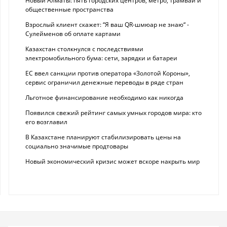
Новый Алматы: пять городских центров, метро, трамваи и
общественные пространства
Взрослый клиент скажет: “Я ваш QR-шмюар не знаю“ -
Сулейменов об оплате картами
Казахстан столкнулся с последствиями
электромобильного бума: сети, зарядки и батареи
ЕС ввел санкции против оператора «Золотой Короны»,
сервис ограничил денежные переводы в ряде стран
Льготное финансирование необходимо как никогда
Появился свежий рейтинг самых умных городов мира: кто
его возглавил
В Казахстане планируют стабилизировать цены на
социально значимые продтовары
Новый экономический кризис может вскоре накрыть мир