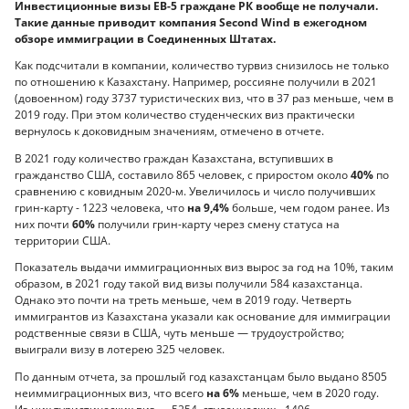
Инвестиционные визы EB-5 граждане РК вообще не получали.
Такие данные приводит компания Second Wind в ежегодном
обзоре иммиграции в Соединенных Штатах.
Как подсчитали в компании, количество турвиз снизилось не только
по отношению к Казахстану. Например, россияне получили в 2021
(довоенном) году 3737 туристических виз, что в 37 раз меньше, чем в
2019 году. При этом количество студенческих виз практически
вернулось к доковидным значениям, отмечено в отчете.
В 2021 году количество граждан Казахстана, вступивших в
гражданство США, составило 865 человек, с приростом около
40%
по
сравнению с ковидным 2020-м. Увеличилось и число получивших
грин-карту - 1223 человека, что
на 9,4%
больше, чем годом ранее. Из
них почти
60%
получили грин-карту через смену статуса на
территории США.
Показатель выдачи иммиграционных виз вырос за год на 10%, таким
образом, в 2021 году такой вид визы получили 584 казахстанца.
Однако это почти на треть меньше, чем в 2019 году. Четверть
иммигрантов из Казахстана указали как основание для иммиграции
родственные связи в США, чуть меньше — трудоустройство;
выиграли визу в лотерею 325 человек.
По данным отчета, за прошлый год казахстанцам было выдано 8505
неиммиграционных виз, что всего
на 6%
меньше, чем в 2020 году.