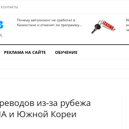
КОНТАКТЫ
Почему автолизинг не сработал в
И
Казахстане и отменят ли программу...
м
ч
РЕКЛАМА НА САЙТЕ
ОБУЧЕНИЕ
еводов из-за рубежа
ША и Южной Кореи