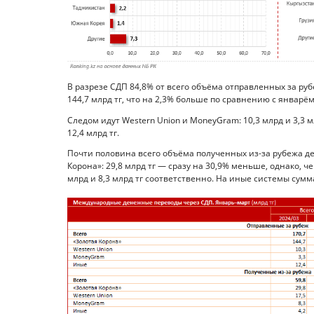
В разрезе СДП 84,8% от всего объёма отправленных за ру
144,7 млрд тг, что на 2,3% больше по сравнению с январё
Следом идут Western Union и MoneyGram: 10,3 млрд и 3,3 
12,4 млрд тг.
Почти половина всего объёма полученных из-за рубежа д
Корона»: 29,8 млрд тг — сразу на 30,9% меньше, однако, ч
млрд и 8,3 млрд тг соответственно. На иные системы сумм