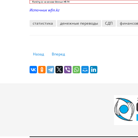
Источник wfin.kz
статистика
денежные переводы
СДП
финансов
Предыдущий: Расходы бюджета Казахстана на оборону на
Следующий: Объём услуг по организации похо
Назад
Вперед