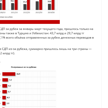
СДП за рубеж за январь–март текущего года, пришлось только на
ны также в Турцию и Узбекистан: 43,7 млрд и 29,7 млрд тг
7,1% всего объёма отправленных за рубеж денежных переводов в
з СДП из-за рубежа, суммарно пришлось лишь на три страны —
2 млрд тг).